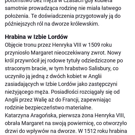
potomstwo bez męża w czasach gdy kobieta
samotnie prowadząca rodzinę nie miała łatwego
położenia. Te doświadczenia przygotowały ją do
późniejszych ról na dworze królewskim.
Hrabina w Izbie Lordów
Objęcie tronu przez Henryka VIII w 1509 roku
przyniosło Margaret nieoczekiwany zwrot. Nowy
król przywrócił jej rodowe tytuły odziedziczone po
straconym bracie, w tym hrabstwo Salisbury, co
uczyniło ją jedną z dwóch kobiet w Anglii
zasiadających w Izbie Lordów jako zastępczyni
nieżyjącego męża. Posiadłości rozciągały się od
Anglii przez Walię aż do Francji, zapewniając
rodzinie bezpieczeństwo materialne.
Katarzyna Aragońska, pierwsza żona Henryka VIII,
obrała Margaret na swoją powiernicę, co otworzyło
drzwi do wpływów na dworze. W 1512 roku hrabina