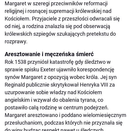
Margaret w szeregi przeciwników reformacji
religijnej i rosnącej supremacji królewskiej nad
Kościołem. Przyjaciele z przeszłości odwracali się
od niej, a rodzina znalazła się pod obserwacją
królewskich szpiegów szukających pretekstu do
rozprawy.
Aresztowanie i męczeńska śmierć
Rok 1538 przyniósł katastrofę gdy śledztwo w
sprawie spisku Exeter ujawniło korespondencję
synów Margaret z opozycją wobec króla. Jej syn
Reginald publicznie skrytykował Henryka VIII za
uzurpowanie sobie władzy nad Kościołem
angielskim i wzywał do obalenia tyrana, co
postawiło całą rodzinę w centrum podejrzeń.
Margaret aresztowano i poddano wielomiesięcznym
przesłuchaniom, podczas których nie przyznała się
do winy budząc respekt nawet u śledczych.