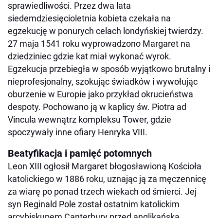
sprawiedliwości. Przez dwa lata
siedemdziesięcioletnia kobieta czekała na
egzekucję w ponurych celach londyńskiej twierdzy.
27 maja 1541 roku wyprowadzono Margaret na
dziedziniec gdzie kat miał wykonać wyrok.
Egzekucja przebiegła w sposób wyjątkowo brutalny i
nieprofesjonalny, szokując świadków i wywołując
oburzenie w Europie jako przykład okrucieństwa
despoty. Pochowano ją w kaplicy św. Piotra ad
Vincula wewnątrz kompleksu Tower, gdzie
spoczywały inne ofiary Henryka VIII.
Beatyfikacja i pamięć potomnych
Leon XIII ogłosił Margaret błogosławioną Kościoła
katolickiego w 1886 roku, uznając ją za męczennicę
za wiarę po ponad trzech wiekach od śmierci. Jej
syn Reginald Pole został ostatnim katolickim
arcybiskupem Canterbury przed anglikańską