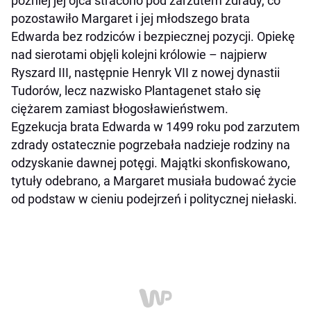
później jej ojca stracono pod zarzutem zdrady, co
pozostawiło Margaret i jej młodszego brata
Edwarda bez rodziców i bezpiecznej pozycji. Opiekę
nad sierotami objęli kolejni królowie – najpierw
Ryszard III, następnie Henryk VII z nowej dynastii
Tudorów, lecz nazwisko Plantagenet stało się
ciężarem zamiast błogosławieństwem.
Egzekucja brata Edwarda w 1499 roku pod zarzutem
zdrady ostatecznie pogrzebała nadzieje rodziny na
odzyskanie dawnej potęgi. Majątki skonfiskowano,
tytuły odebrano, a Margaret musiała budować życie
od podstaw w cieniu podejrzeń i politycznej niełaski.