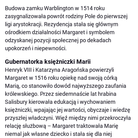
Budowa zamku Warblington w 1514 roku
zasygnalizowała powrót rodziny Pole do pierwszej
ligi arystokracji. Rezydencja stała się głównym
ośrodkiem działalności Margaret i symbolem
odzyskanej pozycji społecznej po dekadach
upokorzeń i niepewności.
Gubernatorka księżniczki Marii
Henryk VIII i Katarzyna Aragońska powierzyli
Margaret w 1516 roku opiekę nad swoją córką
Marią, co stanowiło dowód najwyższego zaufania
królewskiego. Przez siedemnaście lat hrabina
Salisbury kierowała edukacją i wychowaniem
księżniczki, wpajając jej wartości, obyczaje i wiedzę
przyszłej władczyni. Więź między nimi przekroczyła
relację służbową – Margaret traktowała Marię
niemal jak własne dziecko i stała się dla niej