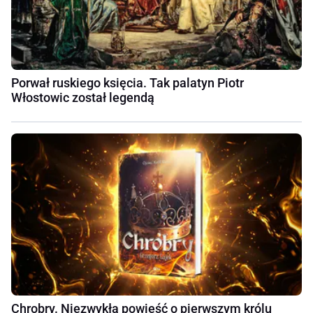
Porwał ruskiego księcia. Tak palatyn Piotr
Włostowic został legendą
Chrobry. Niezwykła powieść o pierwszym królu