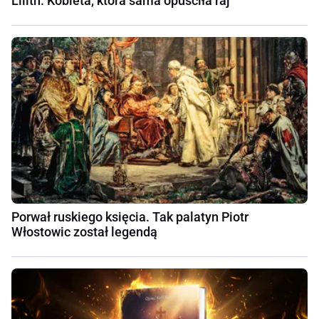
Lilith. Kobieta, która sama opuściła raj
Porwał ruskiego księcia. Tak palatyn Piotr
Włostowic został legendą