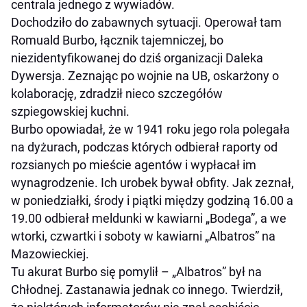
centrala jednego z wywiadów.
Dochodziło do zabawnych sytuacji. Operował tam
Romuald Burbo, łącznik tajemniczej, bo
niezidentyfikowanej do dziś organizacji Daleka
Dywersja. Zeznając po wojnie na UB, oskarżony o
kolaborację, zdradził nieco szczegółów
szpiegowskiej kuchni.
Burbo opowiadał, że w 1941 roku jego rola polegała
na dyżurach, podczas których odbierał raporty od
rozsianych po mieście agentów i wypłacał im
wynagrodzenie. Ich urobek bywał obfity. Jak zeznał,
w poniedziałki, środy i piątki między godziną 16.00 a
19.00 odbierał meldunki w kawiarni „Bodega”, a we
wtorki, czwartki i soboty w kawiarni „Albatros” na
Mazowieckiej.
Tu akurat Burbo się pomylił – „Albatros” był na
Chłodnej. Zastanawia jednak co innego. Twierdził,