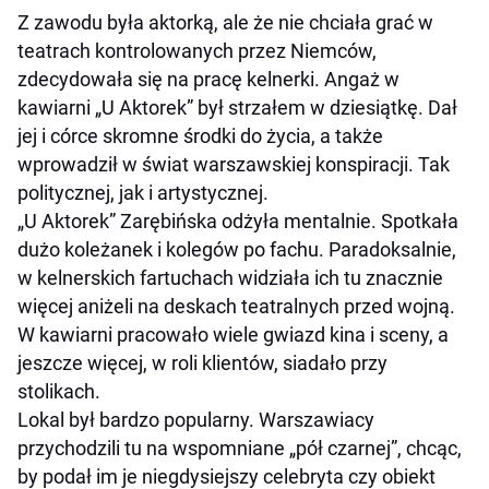
Z zawodu była aktorką, ale że nie chciała grać w
teatrach kontrolowanych przez Niemców,
zdecydowała się na pracę kelnerki. Angaż w
kawiarni „U Aktorek” był strzałem w dziesiątkę. Dał
jej i córce skromne środki do życia, a także
wprowadził w świat warszawskiej konspiracji. Tak
politycznej, jak i artystycznej.
„U Aktorek” Zarębińska odżyła mentalnie. Spotkała
dużo koleżanek i kolegów po fachu. Paradoksalnie,
w kelnerskich fartuchach widziała ich tu znacznie
więcej aniżeli na deskach teatralnych przed wojną.
W kawiarni pracowało wiele gwiazd kina i sceny, a
jeszcze więcej, w roli klientów, siadało przy
stolikach.
Lokal był bardzo popularny. Warszawiacy
przychodzili tu na wspomniane „pół czarnej”, chcąc,
by podał im je niegdysiejszy celebryta czy obiekt