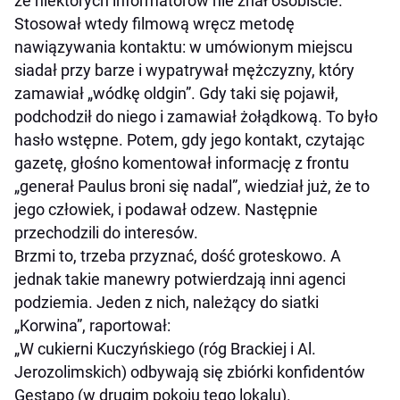
że niektórych informatorów nie znał osobiście.
Stosował wtedy filmową wręcz metodę
nawiązywania kontaktu: w umówionym miejscu
siadał przy barze i wypatrywał mężczyzny, który
zamawiał „wódkę oldgin”. Gdy taki się pojawił,
podchodził do niego i zamawiał żołądkową. To było
hasło wstępne. Potem, gdy jego kontakt, czytając
gazetę, głośno komentował informację z frontu
„generał Paulus broni się nadal”, wiedział już, że to
jego człowiek, i podawał odzew. Następnie
przechodzili do interesów.
Brzmi to, trzeba przyznać, dość groteskowo. A
jednak takie manewry potwierdzają inni agenci
podziemia. Jeden z nich, należący do siatki
„Korwina”, raportował:
„W cukierni Kuczyńskiego (róg Brackiej i Al.
Jerozolimskich) odbywają się zbiórki konfidentów
Gestapo (w drugim pokoju tego lokalu).