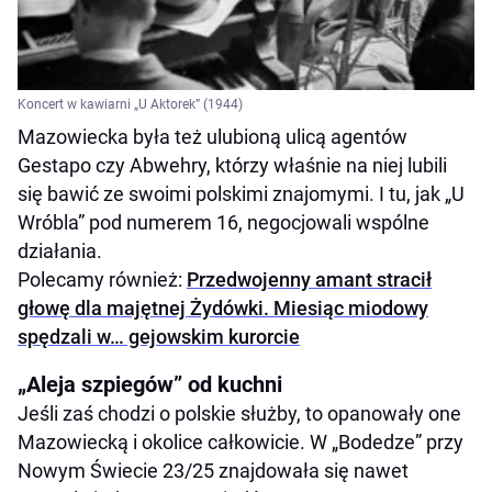
Koncert w kawiarni „U Aktorek” (1944)
Mazowiecka była też ulubioną ulicą agentów
Gestapo czy Abwehry, którzy właśnie na niej lubili
się bawić ze swoimi polskimi znajomymi. I tu, jak „U
Wróbla” pod numerem 16, negocjowali wspólne
działania.
Polecamy również:
Przedwojenny amant stracił
głowę dla majętnej Żydówki. Miesiąc miodowy
spędzali w… gejowskim kurorcie
„Aleja szpiegów” od kuchni
Jeśli zaś chodzi o polskie służby, to opanowały one
Mazowiecką i okolice całkowicie. W „Bodedze” przy
Nowym Świecie 23/25 znajdowała się nawet