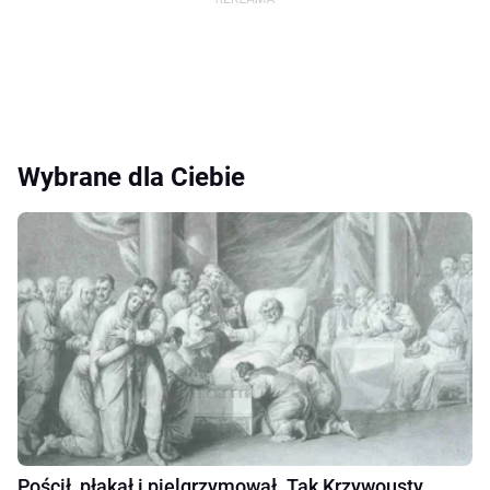
Wybrane dla Ciebie
Pościł, płakał i pielgrzymował. Tak Krzywousty