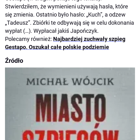
Stwierdziłem, że wymienieni używają hasła, które
się zmienia. Ostatnio było hasło: „Kuch”, a odzew
„Tadeusz”. Zbiórki te odbywają się w celu dokonania
wypłat (…). Wypłacał jakiś Japończyk.
Polecamy również:
Najbardziej zuchwały szpieg
Gestapo. Oszukał całe polskie podziemie
Źródło