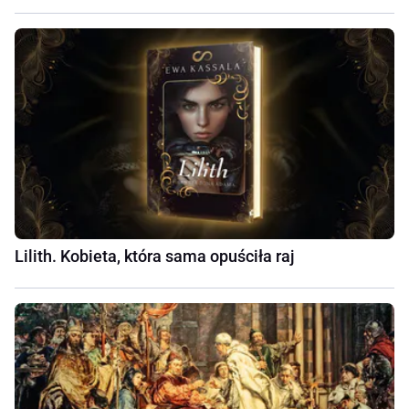
Lilith. Kobieta, która sama opuściła raj