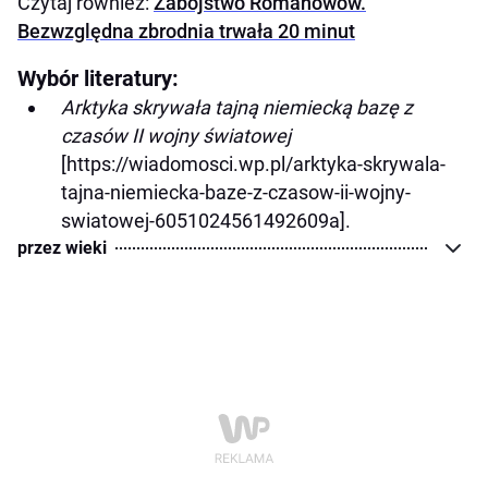
Czytaj również:
Zabójstwo Romanowów.
Bezwzględna zbrodnia trwała 20 minut
Wybór literatury:
Arktyka skrywała tajną niemiecką bazę z
czasów II wojny światowej
[https://wiadomosci.wp.pl/arktyka-skrywala-
tajna-niemiecka-baze-z-czasow-ii-wojny-
swiatowej-6051024561492609a].
przez wieki