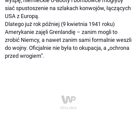
wyspę, niemieckie U-Booty i bombowce mogłyby
siać spustoszenie na szlakach konwojów, łączących
USA z Europą.
Dlatego już rok później (9 kwietnia 1941 roku)
Amerykanie zajęli Grenlandię – zanim mogli to
zrobić Niemcy, a nawet zanim sami formalnie weszli
do wojny. Oficjalnie nie była to okupacja, a „ochrona
przed wrogiem”.