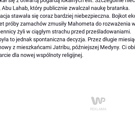
kał się z otwartą pogardą lokalnych elit. Szczególnie nie
j, Abu Lahab, który publicznie zwalczał naukę bratanka.
acja stawała się coraz bardziej niebezpieczna. Bojkot ek
t próby zamachów zmusiły Mahometa do rozważenia wy
ennicy żyli w ciągłym strachu przed prześladowaniami.
była to jednak spontaniczna decyzja. Przez długie miesią
owy z mieszkańcami Jatribu, późniejszej Medyny. Ci obie
rcie dla nowej wspólnoty religijnej.