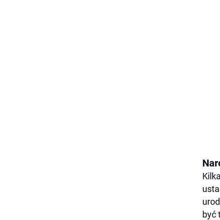
Nar
Kilk
usta
urod
być t