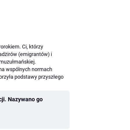
orokiem. Ci, którzy
adżirów (emigrantów) i
 muzułmańskiej.
 na wspólnych normach
worzyła podstawy przyszłego
cji. Nazywano go