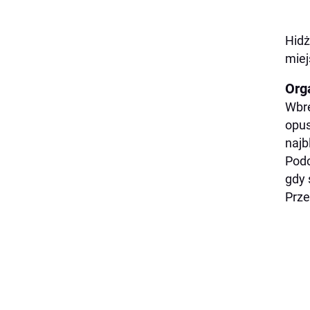
Hidż
miej
Org
Wbre
opus
najb
Podc
gdy 
Prze