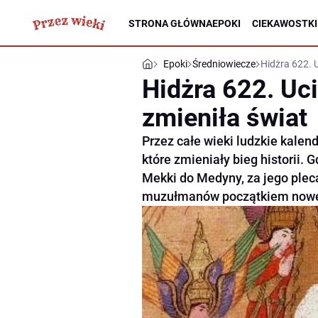
STRONA GŁÓWNA
EPOKI
CIEKAWOSTKI
Epoki
Średniowiecze
Hidżra 622. 
Hidżra 622. Uc
zmieniła świat
Przez całe wieki ludzkie kalen
które zmieniały bieg historii.
Mekki do Medyny, za jego pleca
muzułmanów początkiem nowe