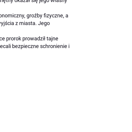
chętny okazał się jego własny
onomiczny, groźby fizyczne, a
jścia z miasta. Jego
ce prorok prowadził tajne
cali bezpieczne schronienie i