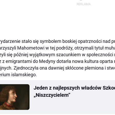
ydarzenie stało się symbolem boskiej opatrzności nad pr
rzyszyli Mahometowi w tej podróży, otrzymali tytuł muh
zyli się później wyjątkowym szacunkiem w społeczności
 z emigrantami do Medyny dotarła nowa kultura oparta
gijnych. Zjednoczyła ona dawniej skłócone plemiona i st
rium islamskiego.
Jeden z najlepszych władców Szko
„Niszczycielem”