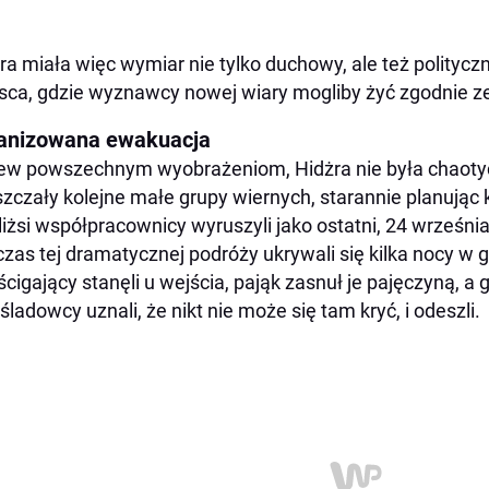
ra miała więc wymiar nie tylko duchowy, ale też politycz
sca, gdzie wyznawcy nowej wiary mogliby żyć zgodnie z
anizowana ewakuacja
w powszechnym wyobrażeniom, Hidżra nie była chaoty
zczały kolejne małe grupy wiernych, starannie planując
liżsi współpracownicy wyruszyli jako ostatni, 24 września
zas tej dramatycznej podróży ukrywali się kilka nocy w g
ścigający stanęli u wejścia, pająk zasnuł je pajęczyną, 
śladowcy uznali, że nikt nie może się tam kryć, i odeszli.