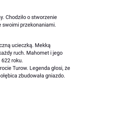
ny. Chodziło o stworzenie
e swoimi przekonaniami.
czną ucieczką. Mekką
 każdy ruch. Mahomet i jego
 622 roku.
rocie Turow. Legenda głosi, że
a gołębica zbudowała gniazdo.