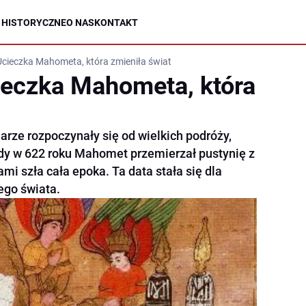
 HISTORYCZNE
O NAS
KONTAKT
Ucieczka Mahometa, która zmieniła świat
ieczka Mahometa, która
darze rozpoczynały się od wielkich podróży,
 Gdy w 622 roku Mahomet przemierzał pustynię z
mi szła cała epoka. Ta data stała się dla
go świata.