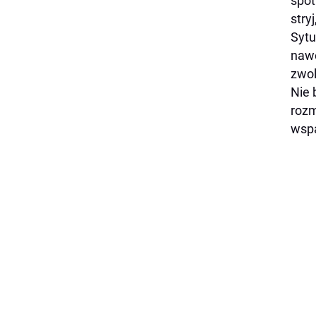
spot
stry
Sytu
nawe
zwol
Nie 
rozm
wspa