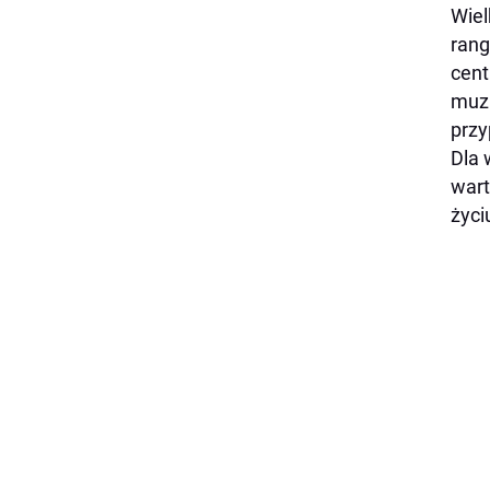
Wiel
rang
cent
muzu
przy
Dla 
wart
życ