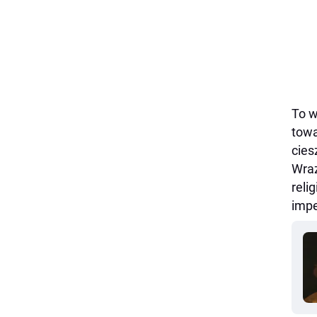
To w
towa
cies
Wraz
reli
impe