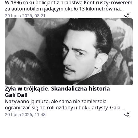
W 1896 roku policjant z hrabstwa Kent ruszył rowerem
za automobilem jadącym około 13 kilometrów na
godzinę. Kierowca czterokrotnie przekroczył
29 lipca 2026, 08:21
dozwoloną prędkość, a jego sprawa szybko obnażyła
absurd przepisów stworzonych dla zupełnie innej
epoki.
Żyła w trójkącie. Skandaliczna historia
Gali Dalí
Nazywano ją muzą, ale sama nie zamierzała
ograniczać się do roli ozdoby u boku artysty. Gala
Diakonowa negocjowała ceny, pilnowała umów,
20 lipca 2026, 11:48
szukała klientów i planowała każdy kolejny krok.
Salvador Dalí zawdzięczał jej znacznie więcej niż
inspirację. Bez Gali zapewne nie stworzyłby ani swojej