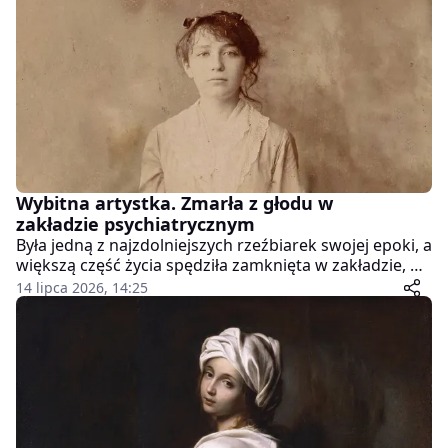
języka migowego. A na jego dłoniach znajdowała się
krew.
Wybitna artystka. Zmarła z głodu w
zakładzie psychiatrycznym
Była jedną z najzdolniejszych rzeźbiarek swojej epoki, a
większą część życia spędziła zamknięta w zakładzie, do
którego trafiła z woli najbliższych. Camille Claudel
14 lipca 2026, 14:25
rzeźbiła dłonie, w które wierzył nawet sam Rodin, a
potem przez trzydzieści lat czekała na listy, które nigdy
nie przychodziły.