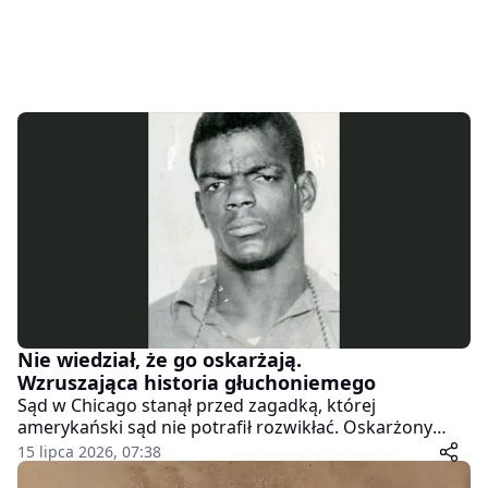
Nie wiedział, że go oskarżają.
Wzruszająca historia głuchoniemego
Sąd w Chicago stanął przed zagadką, której
amerykański sąd nie potrafił rozwikłać. Oskarżony
patrzył na ławę przysięgłych, ale nie rozumiał ani
15 lipca 2026, 07:38
słowa. Nie mówił, nie czytał, nie pisał, nie znał nawet