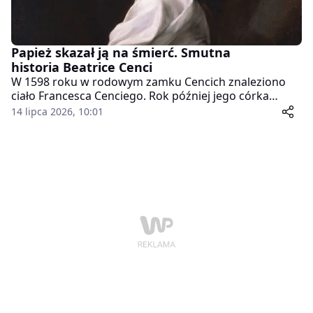
Papież skazał ją na śmierć. Smutna
historia Beatrice Cenci
W 1598 roku w rodowym zamku Cencich znaleziono
ciało Francesca Cenciego. Rok później jego córka
Beatrice stanęła na szafocie, choć wielu Rzymian
14 lipca 2026, 10:01
widziało w niej ofiarę ojcowskiego okrucieństwa.