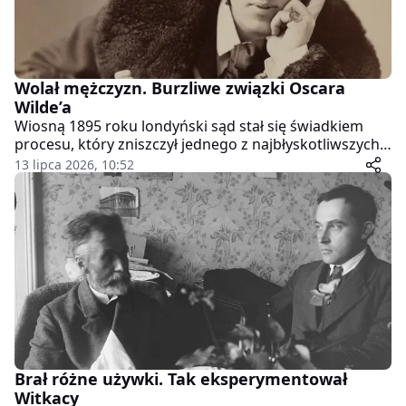
Wolał mężczyzn. Burzliwe związki Oscara
Wilde’a
Wiosną 1895 roku londyński sąd stał się świadkiem
procesu, który zniszczył jednego z najbłyskotliwszych
pisarzy epoki wiktoriańskiej. Oscar Wilde, autor
13 lipca 2026, 10:52
uwielbiany przez publiczność, sam sprowokował
katastrofę, próbując bronić swojego honoru przed
sądem.
Brał różne używki. Tak eksperymentował
Witkacy