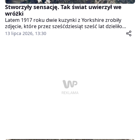
Stworzyły sensację. Tak świat uwierzył we
wróżki
Latem 1917 roku dwie kuzynki z Yorkshire zrobiły
zdjęcie, które przez sześćdziesiąt sześć lat dzieliło
Wielką Brytanię na tych, którzy wierzyli w wróżki, i
13 lipca 2026, 13:30
tych, którzy podejrzewali oszustwo. Fotografia z
Cottingley Beck trafiła później do rąk twórcy Sherlocka
Holmesa i stała się jednym z najsłynniejszych
fałszerstw w historii fotografii.