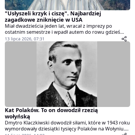
"Usłyszeli krzyk i ciszę". Najbardziej
zagadkowe zniknięcie w USA
Miał dwadzieścia jeden lat, wracał z imprezy po
ostatnim semestrze i wpadł autem do rowu gdzieś
pośród pól południowo-zachodniej Minnesoty.
13 lipca 2026, 07:31
Zadzwonił do rodziców, a nie na policję. Rozmawiali z
nim przez czterdzieści siedem minut. Potem usłyszeli
krótki okrzyk...
Kat Polaków. To on dowodził rzezią
wołyńską
Dmytro Klaczkiwski dowodził siłami, które w 1943 roku
wymordowały dziesiątki tysięcy Polaków na Wołyniu.
Co wiemy o tym kacie naszych rodaków?