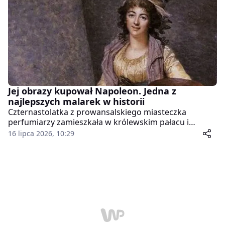
Jej obrazy kupował Napoleon. Jedna z
najlepszych malarek w historii
Czternastolatka z prowansalskiego miasteczka
perfumiarzy zamieszkała w królewskim pałacu i
została uczennicą własnego szwagra. Pięćdziesiąt lat
16 lipca 2026, 10:29
później jej obrazy kupował Napoleon, a historycy
sztuki do dziś spierają się, czy część słynnych dzieł
Fragonarda nie wyszła spod jej pędzla.