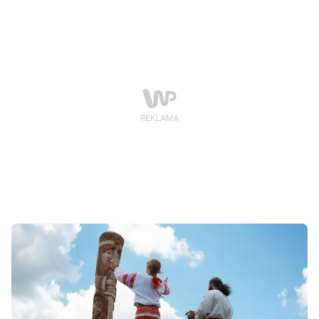
zagrażający dzieciom, rajska kusicielka i wreszcie
symbol kobiecej niezależności.