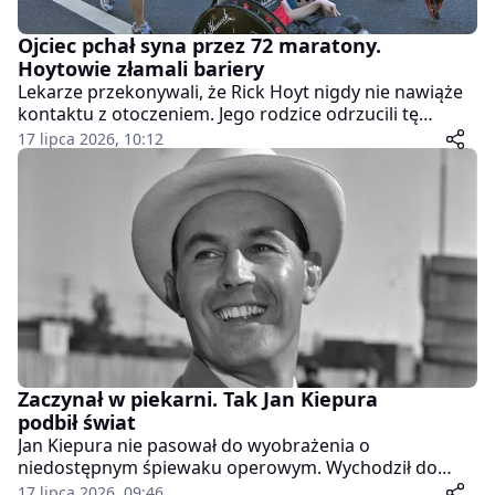
Ojciec pchał syna przez 72 maratony.
Hoytowie złamali bariery
Lekarze przekonywali, że Rick Hoyt nigdy nie nawiąże
kontaktu z otoczeniem. Jego rodzice odrzucili tę
diagnozę, a kilkanaście lat później ojciec zaczął pchać
17 lipca 2026, 10:12
syna w maratonach i triathlonach.
Zaczynał w piekarni. Tak Jan Kiepura
podbił świat
Jan Kiepura nie pasował do wyobrażenia o
niedostępnym śpiewaku operowym. Wychodził do
ludzi, śpiewał z balkonów i dachów samochodów, a
17 lipca 2026, 09:46