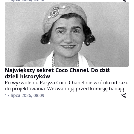
jego koncerty przyciągały tłumy. Zanim jednak zdobył
światowe sceny, długo szukał dla siebie miejsca.
Największy sekret Coco Chanel. Do dziś
dzieli historyków
Po wyzwoleniu Paryża Coco Chanel nie wróciła od razu
do projektowania. Wezwano ją przed komisję badającą
kontakty z okupantem, ponieważ przez lata mieszkała
17 lipca 2026, 08:09
w Ritzu u boku Niemca związanego z Abwehrą.
Zwolniono ją szybko, lecz pytanie o jej wojenną
działalność pozostało bez jasnej odpowiedzi.