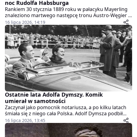
noc Rudolfa Habsburga
Rankiem 30 stycznia 1889 roku w pałacyku Mayerling
znaleziono martwego następcę tronu Austro-Węgier i
jego siedemnastoletnią kochankę. Dwór natychmiast
16 lipca 2026, 14:19
zaczął ukrywać prawdę.
Ostatnie lata Adolfa Dymszy. Komik
umierał w samotności
Zaczynał jako pomocnik notariusza, a po kilku latach
śmiała się z niego cała Polska. Adolf Dymsza podbił
przedwojenną scenę i kino, lecz po 1945 roku zapłacił
16 lipca 2026, 13:45
wysoką cenę za występy w jawnych teatrach podczas
okupacji.