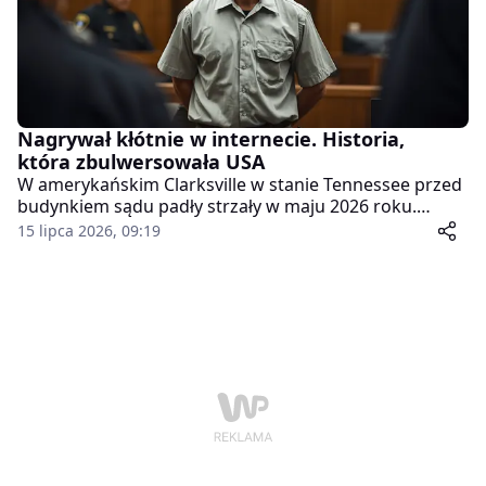
Nagrywał kłótnie w internecie. Historia,
która zbulwersowała USA
W amerykańskim Clarksville w stanie Tennessee przed
budynkiem sądu padły strzały w maju 2026 roku.
Postrzelony został czarnoskóry weteran wojskowy, a
15 lipca 2026, 09:19
sprawcą miał być internetowy streamer znany z
rasistowskich wypowiedzi. Sprawa szybko zyskała
rozgłos, bo część zdarzenia trafiła do sieci.