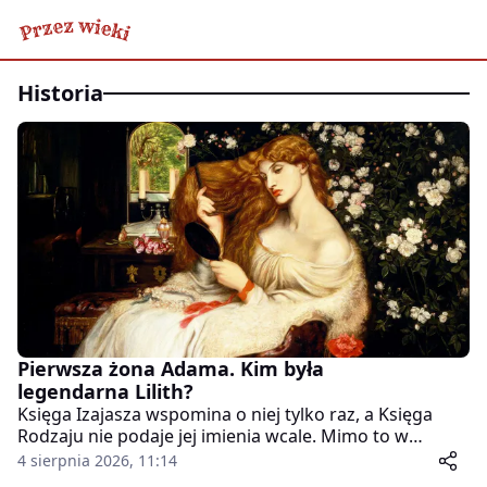
Historia
Pierwsza żona Adama. Kim była
legendarna Lilith?
Księga Izajasza wspomina o niej tylko raz, a Księga
Rodzaju nie podaje jej imienia wcale. Mimo to w
późniejszych tradycjach Lilith zaczęła być
4 sierpnia 2026, 11:14
przedstawiana jako pierwsza żona Adama, demon