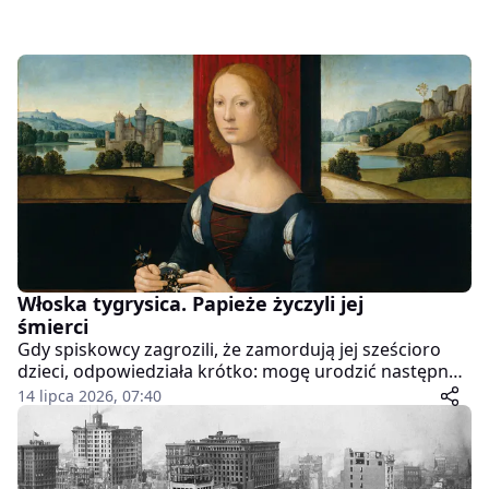
Włoska tygrysica. Papieże życzyli jej
śmierci
Gdy spiskowcy zagrozili, że zamordują jej sześcioro
dzieci, odpowiedziała krótko: mogę urodzić następne.
W XVI-wiecznych Włoszech, gdzie kobiety nie miały
14 lipca 2026, 07:40
prawa głosu nawet we własnych domach, Katarzyna
Sforza dowodziła oblężonymi twierdzami i stawiała
czoła papieskim armiom.