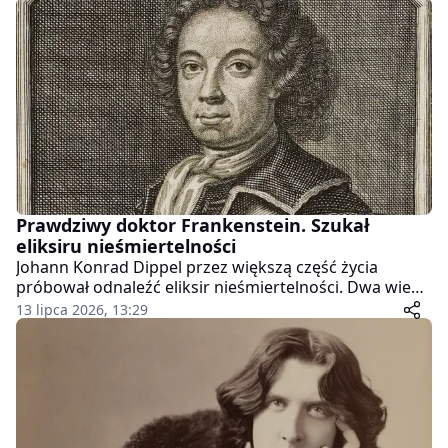
Prawdziwy doktor Frankenstein. Szukał
eliksiru nieśmiertelności
Johann Konrad Dippel przez większą część życia
próbował odnaleźć eliksir nieśmiertelności. Dwa wieki
później jego biografia stała się przedmiotem sporu o
13 lipca 2026, 13:29
to, czy właśnie on zainspirował Mary Shelley do
stworzenia najsłynniejszego potwora w literaturze,
czyli Frankensteina.