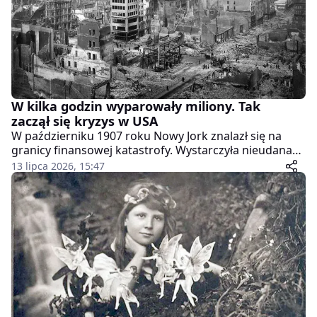
W kilka godzin wyparowały miliony. Tak
zaczął się kryzys w USA
W październiku 1907 roku Nowy Jork znalazł się na
granicy finansowej katastrofy. Wystarczyła nieudana
spekulacja jednego brokera na akcjach spółki
13 lipca 2026, 15:47
miedziowej, by w ciągu kilku dni runęły trusty warte
dziesiątki milionów dolarów, a Wall Street zamarła w
oczekiwaniu na ratunek.