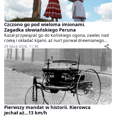
Czczono go pod wieloma imionami.
Zagadka słowiańskiego Peruna
Kazał przywiązać go do końskiego ogona, zawlec nad
rzekę i okładać kijami, aż nurt porwał drewnianego
bożka. Tak książę kijowski Włodzimierz rozprawił się z
29 lipca 2026, 11:30
Perunem, gromowładcą, któremu jeszcze niedawno
sam wznosił posągi. Skąd wziął się ten bóg, dlaczego
jego imię brzmi jak polskie słowo oznaczające
błyskawicę i co łączy go z hetycką skałą oraz
nordyckim Torem? Oto historia najbardziej
zagadkowego bóstwa dawnych Słowian.
Pierwszy mandat w historii. Kierowca
jechał aż…13 km/h