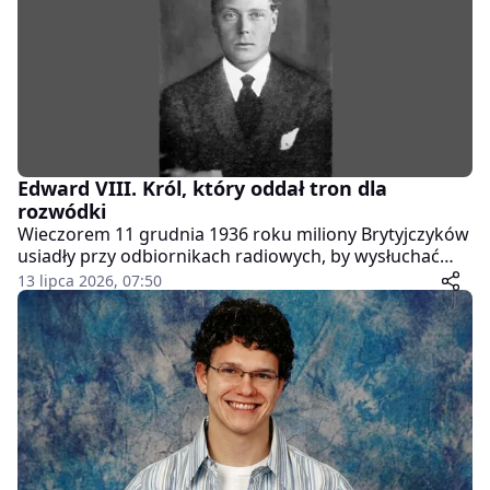
Edward VIII. Król, który oddał tron dla
rozwódki
Wieczorem 11 grudnia 1936 roku miliony Brytyjczyków
usiadły przy odbiornikach radiowych, by wysłuchać
człowieka, który jeszcze dzień wcześniej był ich królem.
13 lipca 2026, 07:50
Edward VIII przemówił krótko i bez ogródek.
Powiedział, że nie może dłużej wykonywać
obowiązków monarchy bez wsparcia i miłości kobiety,
którą kocha. Tak zakończyło się jedno z najkrótszych
panowań w historii brytyjskiej monarchii.