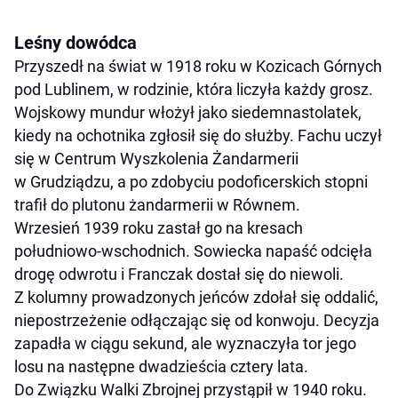
Leśny dowódca
Przyszedł na świat w 1918 roku w Kozicach Górnych
pod Lublinem, w rodzinie, która liczyła każdy grosz.
Wojskowy mundur włożył jako siedemnastolatek,
kiedy na ochotnika zgłosił się do służby. Fachu uczył
się w Centrum Wyszkolenia Żandarmerii
w Grudziądzu, a po zdobyciu podoficerskich stopni
trafił do plutonu żandarmerii w Równem.
Wrzesień 1939 roku zastał go na kresach
południowo-wschodnich. Sowiecka napaść odcięła
drogę odwrotu i Franczak dostał się do niewoli.
Z kolumny prowadzonych jeńców zdołał się oddalić,
niepostrzeżenie odłączając się od konwoju. Decyzja
zapadła w ciągu sekund, ale wyznaczyła tor jego
losu na następne dwadzieścia cztery lata.
Do Związku Walki Zbrojnej przystąpił w 1940 roku.