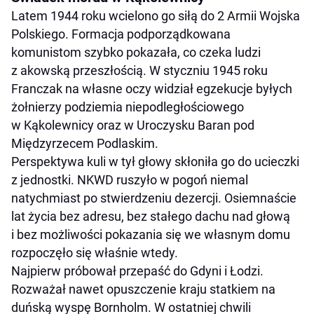
Latem 1944 roku wcielono go siłą do 2 Armii Wojska
Polskiego. Formacja podporządkowana
komunistom szybko pokazała, co czeka ludzi
z akowską przeszłością. W styczniu 1945 roku
Franczak na własne oczy widział egzekucje byłych
żołnierzy podziemia niepodległościowego
w Kąkolewnicy oraz w Uroczysku Baran pod
Międzyrzecem Podlaskim.
Perspektywa kuli w tył głowy skłoniła go do ucieczki
z jednostki. NKWD ruszyło w pogoń niemal
natychmiast po stwierdzeniu dezercji. Osiemnaście
lat życia bez adresu, bez stałego dachu nad głową
i bez możliwości pokazania się we własnym domu
rozpoczęło się właśnie wtedy.
Najpierw próbował przepaść do Gdyni i Łodzi.
Rozważał nawet opuszczenie kraju statkiem na
duńską wyspę Bornholm. W ostatniej chwili