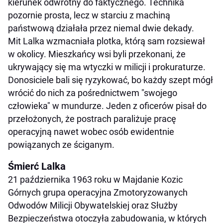
kierunek odwrotny do faktycznego. Technika
pozornie prosta, lecz w starciu z machiną
państwową działała przez niemal dwie dekady.
Mit Lalka wzmacniała plotka, którą sam rozsiewał
w okolicy. Mieszkańcy wsi byli przekonani, że
ukrywający się ma wtyczki w milicji i prokuraturze.
Donosiciele bali się ryzykować, bo każdy szept mógł
wrócić do nich za pośrednictwem "swojego
człowieka" w mundurze. Jeden z oficerów pisał do
przełożonych, że postrach paraliżuje pracę
operacyjną nawet wobec osób ewidentnie
powiązanych ze ściganym.
Śmierć Lalka
21 października 1963 roku w Majdanie Kozic
Górnych grupa operacyjna Zmotoryzowanych
Odwodów Milicji Obywatelskiej oraz Służby
Bezpieczeństwa otoczyła zabudowania, w których