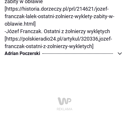
zabity w obławie
[https://historia.dorzeczy.pl/prl/214621/jozef-
franczak-lalek-ostatni-zolnierz-wyklety-zabity-w-
oblawie.html]
-Józef Franczak. Ostatni z żołnierzy wyklętych
[https://polskieradio24.pl/artykul/320336,jozef-
franczak-ostatni-z-zolnierzy-wykletych]
Adrian Poczerski