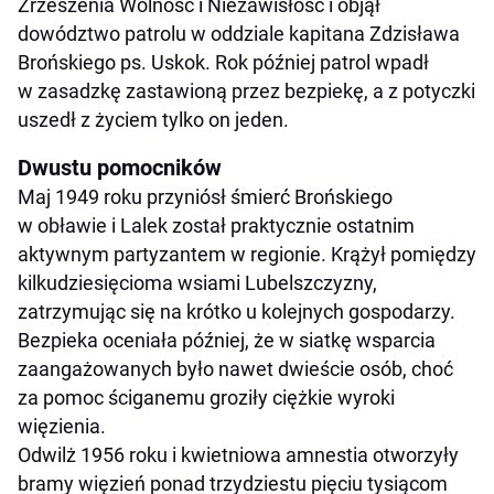
Zrzeszenia Wolność i Niezawisłość i objął
dowództwo patrolu w oddziale kapitana Zdzisława
Brońskiego ps. Uskok. Rok później patrol wpadł
w zasadzkę zastawioną przez bezpiekę, a z potyczki
uszedł z życiem tylko on jeden.
Dwustu pomocników
Maj 1949 roku przyniósł śmierć Brońskiego
w obławie i Lalek został praktycznie ostatnim
aktywnym partyzantem w regionie. Krążył pomiędzy
kilkudziesięcioma wsiami Lubelszczyzny,
zatrzymując się na krótko u kolejnych gospodarzy.
Bezpieka oceniała później, że w siatkę wsparcia
zaangażowanych było nawet dwieście osób, choć
za pomoc ściganemu groziły ciężkie wyroki
więzienia.
Odwilż 1956 roku i kwietniowa amnestia otworzyły
bramy więzień ponad trzydziestu pięciu tysiącom