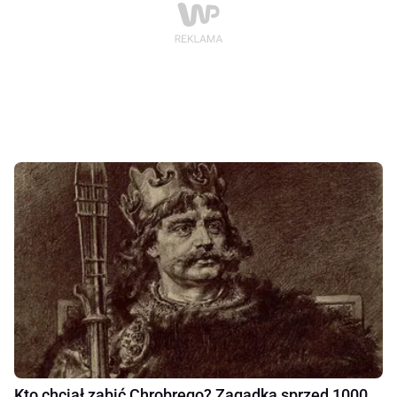
Kto chciał zabić Chrobrego? Zagadka sprzed 1000