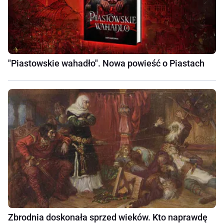
"Piastowskie wahadło". Nowa powieść o Piastach
Zbrodnia doskonała sprzed wieków. Kto naprawdę