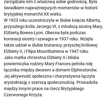
zarządzała nim z właściwą sobie godnością. Była
świadkiem najważniejszych momentów w historii
brytyjskiej monarchii XX wieku.
W 1923 roku uczestniczyła w ślubie księcia Alberta,
przyszłego króla Jerzego VI, z młodszą siostrą Mary,
Elżbietą Bowes-Lyon. Obecna była podczas
koronacji siostry i szwagra w 1937 roku. Wzięła
także udział w ślubie bratanicy, przyszłej królowej
Elżbiety II, i Filipa Mountbattena w 1947 roku.
Jako matka chrzestna Elżbiety II i bliska
powierniczka rodziny Mary Frances pełniła rolę
łącznika między dworem a domem Elphinstonów.
Jej aktywność społeczna i charytatywna łączyła
arystokrację z szerszą społecznością. Prowadziła
między innymi prace na rzecz Brytyjskiego
Czerwonego Krzyża.