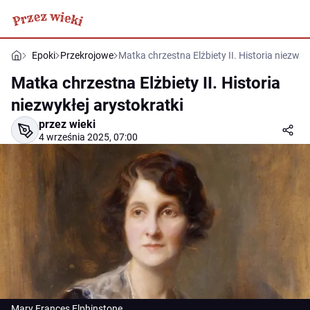
Epoki
Przekrojowe
Matka chrzestna Elżbiety II. Historia niezwyk
Matka chrzestna Elżbiety II. Historia
niezwykłej arystokratki
przez wieki
4 września 2025, 07:00
Mary Frances Elphinstone