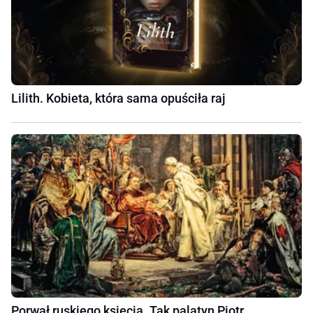
Lilith. Kobieta, która sama opuściła raj
Porwał ruskiego księcia. Tak palatyn Piotr