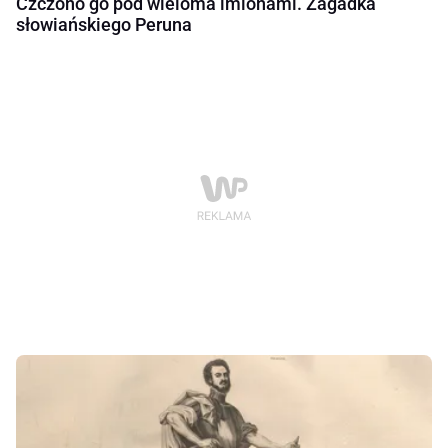
Czczono go pod wieloma imionami. Zagadka
słowiańskiego Peruna