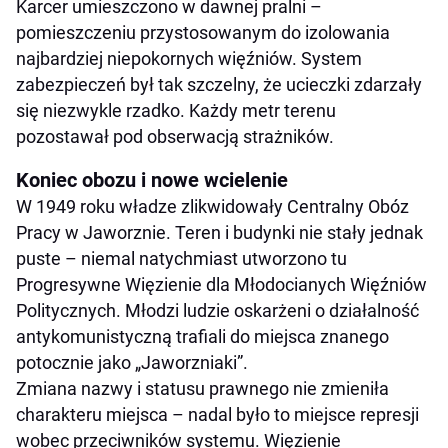
Karcer umieszczono w dawnej pralni –
pomieszczeniu przystosowanym do izolowania
najbardziej niepokornych więźniów. System
zabezpieczeń był tak szczelny, że ucieczki zdarzały
się niezwykle rzadko. Każdy metr terenu
pozostawał pod obserwacją strażników.
Koniec obozu i nowe wcielenie
W 1949 roku władze zlikwidowały Centralny Obóz
Pracy w Jaworznie. Teren i budynki nie stały jednak
puste – niemal natychmiast utworzono tu
Progresywne Więzienie dla Młodocianych Więźniów
Politycznych. Młodzi ludzie oskarżeni o działalność
antykomunistyczną trafiali do miejsca znanego
potocznie jako „Jaworzniaki”.
Zmiana nazwy i statusu prawnego nie zmieniła
charakteru miejsca – nadal było to miejsce represji
wobec przeciwników systemu. Więzienie