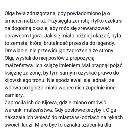
Olga była zdruzgotana, gdy powiadomiono ją o
śmierci małżonka. Przysięgła zemstę i tylko czekała
na dogodną okazję, aby móc się zrewanżować
oprawcom Igora. Jak się miało później okazać, była
to zemsta, której brutalność przeszła do legendy.
Drewlanie, nie przewidując zagrożenia ze strony
Olgi, wysłali do niej posłów z propozycją
małżeństwa. Ich książę imieniem Mał pragnął pojąć
księżnę za żonę, by tym samym uzyskać prawo do
kijowskiego tronu. Nie spodziewali się jednak, że
wdowa po Igorze miała wobec nich zupełnie inne
zamiary.
Zaprosiła ich do Kijowa, gdzie miano omówić
warunki małżeństwa. Gdy posłowie przybyli, Olga
nakazała ich wnieść do miasta w łodziach na rękach
swoich ludzi. Miało być to oznaka szacunku dla