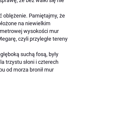
prawę, że bez walki się nie
ć oblężenie. Pamiętajmy, że
położone na niewielkim
stometrowej wysokości mur
egarę, czyli przyległe tereny
głęboką suchą fosą, były
a trzystu słoni i czterech
ępu od morza bronił mur