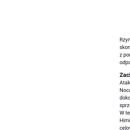
Rzym
skon
z po
odpa
Zac
Atak
Noca
doko
sprz
W te
Himi
celo