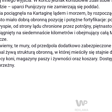
 innego wyjścia. W końcu jednak konsulowie zdali sobie s
zie – uparci Punijczycy nie zamierzają się poddać.
a pociągnęła na Kartaginę lądem i morzem, by rozpoczą
to miało dobrą obronną pozycję i potężne fortyfikacje: 
yspie, od strony lądu chronione przez potrójny, piętna
iągnięty na siedemnaście kilometrów i obejmujący całą M
icze.
wiemy, te mury, od przedpola dodatkowo zabezpieczone 
al żywą strukturą obronną, w której mieściły się stajnie dl
ęcy koni, magazyny paszy i żywności oraz koszary. Dost
rzeżny.