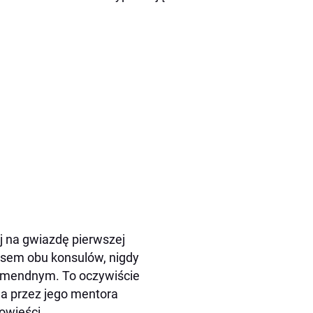
j na gwiazdę pierwszej
resem obu konsulów, nigdy
komendnym. To oczywiście
na przez jego mentora
powieści.