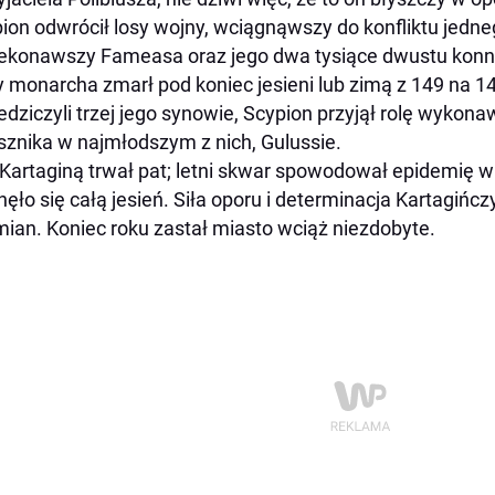
ion odwrócił losy wojny, wciągnąwszy do konfliktu jedn
zekonawszy Fameasa oraz jego dwa tysiące dwustu konny
y monarcha zmarł pod koniec jesieni lub zimą z 149 na 148
edziczyli trzej jego synowie, Scypion przyjął rolę wykon
sznika w najmłodszym z nich, Gulussie.
Kartaginą trwał pat; letni skwar spowodował epidemię w
nęło się całą jesień. Siła oporu i determinacja Kartagiń
ian. Koniec roku zastał miasto wciąż niezdobyte.