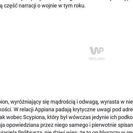
ą część narracji o wojnie w tym roku.
ion, wyróżniający się mądrością i odwagą, wyrasta w nie
kości. W relacji Appiana padają krytyczne uwagi pod ad
ak wobec Scypiona, który był wówczas jedynie ich pod
ja opowiedziana przez niego samego i pierwotnie spisa
zyjaciela Polibiusza, nie dziwi więc, że to on błyszczy w o