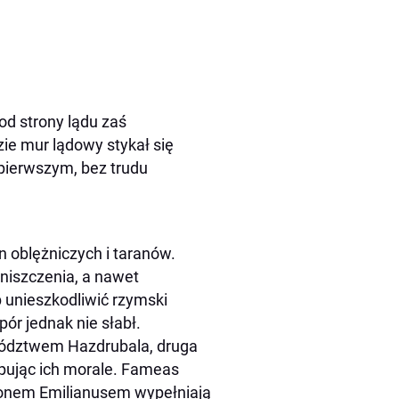
od strony lądu zaś
ie mur lądowy stykał się
 pierwszym, bez trudu
n oblężniczych i taranów.
niszczenia, a nawet
 unieszkodliwić rzymski
ór jednak nie słabł.
owództwem Hazdrubala, druga
pując ich morale. Fameas
ionem Emilianusem wypełniają