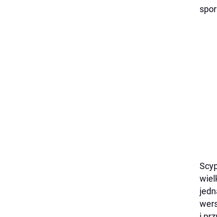
spor
Scyp
wiel
jedn
wers
i pr