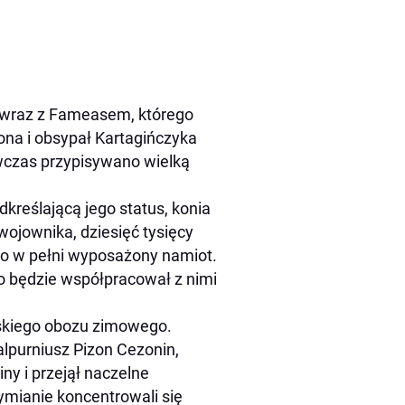
 wraz z Fameasem, którego
ona i obsypał Kartagińczyka
ówczas przypisywano wielką
kreślającą jego status, konia
ojownika, dziesięć tysięcy
go w pełni wyposażony namiot.
ko będzie współpracował z nimi
ymskiego obozu zimowego.
lpurniusz Pizon Cezonin,
y i przejął naczelne
ymianie koncentrowali się