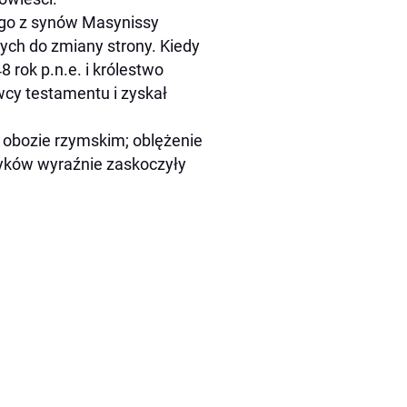
ego z synów Masynissy
ch do zmiany strony. Kiedy
 rok p.n.e. i królestwo
awcy testamentu i zyskał
 obozie rzymskim; oblężenie
czyków wyraźnie zaskoczyły