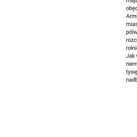
mają
obęd
Armi
mias
półw
rozc
roln
Jak 
niem
tysi
nadb