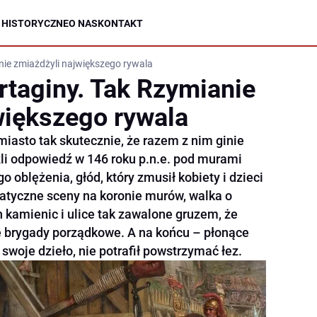
 HISTORYCZNE
O NAS
KONTAKT
nie zmiażdżyli największego rywala
rtaginy. Tak Rzymianie
większego rywala
 miasto tak skutecznie, że razem z nim ginie
źli odpowiedź w 146 roku p.n.e. pod murami
o oblężenia, głód, który zmusił kobiety i dzieci
matyczne sceny na koronie murów, walka o
 kamienic i ulice tak zawalone gruzem, że
ne brygady porządkowe. A na końcu – płonące
 swoje dzieło, nie potrafił powstrzymać łez.