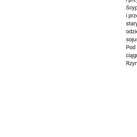
Scyp
i pr
star
odzi
soju
Pod 
ciąg
Rzym