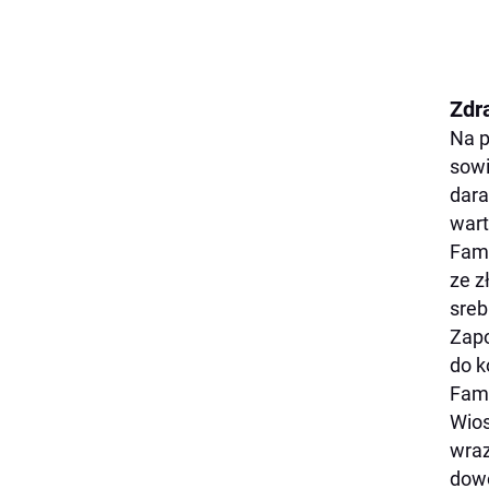
Zdr
Na p
sowi
dara
wart
Fame
ze z
sreb
Zapo
do k
Fame
Wios
wraz
dowó