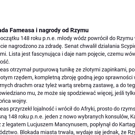
ada Fameasa i nagrody od Rzymu
oczątku 148 roku p.n.e. młody wódz powrócił do Rzymu
cie nagrodzono za zdradę. Senat chwalił działania Scypi
mi. Lista jest fascynująca i daje nam pojęcie, czemu w
ość.
as otrzymał purpurową tunikę ze złotymi zapinkami, pod
łotym rzędem, kompletną zbroję godną jego sprawności w
rnych drachm oraz tyleż wartą srebrną zastawę, a do te
wiedziano mu, że może się spodziewać więcej, jeśli tyl
ońca wojny.
as przyrzekł lojalność i wrócił do Afryki, prosto do rz
ną 148 roku p.n.e. jeden z nowo wybranych konsulów, Ka
 z legatem Lucjuszem Mancynusem, popłynął do Kartagin
dztwo. Blokada miasta trwała, wydaje się jednak, że Rz