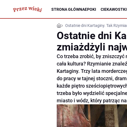
STRONA GŁÓWNA
EPOKI
CIEKAWOSTKI
Ostatnie dni Kartaginy. Tak Rzymia
Ostatnie dni Ka
zmiażdżyli naj
Co trzeba zrobić, by zniszczyć
cała kultura? Rzymianie znale
Kartaginy. Trzy lata morderczeg
do pracy w tajnej stoczni, dra
każde piętro sześciopiętrowych
trzeba było wydzielić specjal
miasto i wódz, który patrząc na