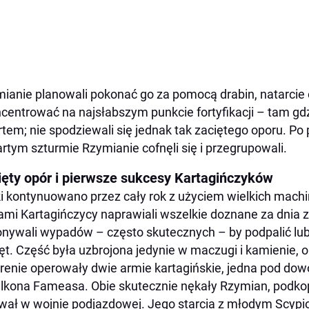
ianie planowali pokonać go za pomocą drabin, natarcie 
centrować na najsłabszym punkcie fortyfikacji – tam gdz
rtem; nie spodziewali się jednak tak zaciętego oporu. Po
rtym szturmie Rzymianie cofnęli się i przegrupowali.
ięty opór i pierwsze sukcesy Kartagińczyków
i kontynuowano przez cały rok z użyciem wielkich machi
mi Kartagińczycy naprawiali wszelkie doznane za dnia z
nywali wypadów – często skutecznych – by podpalić lub
ęt. Część była uzbrojona jedynie w maczugi i kamienie, op
renie operowały dwie armie kartagińskie, jedna pod d
lkona Fameasa. Obie skutecznie nękały Rzymian, podko
wał w wojnie podjazdowej. Jego starcia z młodym Scyp