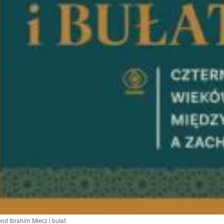
d Ibrahim Miecz i bułat