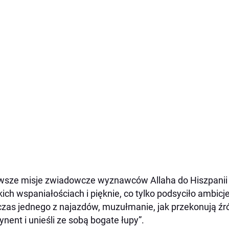
wsze misje zwiadowcze wyznawców Allaha do Hiszpanii 
kich wspaniałościach i pięknie, co tylko podsyciło ambi
zas jednego z najazdów, muzułmanie, jak przekonują źród
ynent i unieśli ze sobą bogate łupy”.