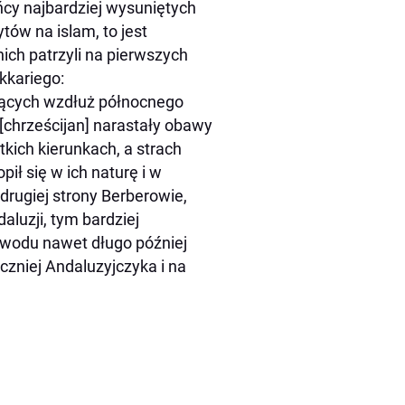
cy najbardziej wysuniętych
ów na islam, to jest
ch patrzyli na pierwszych
kkariego:
jących wzdłuż północnego
[chrześcijan] narastały obawy
tkich kierunkach, a strach
ił się w ich naturę i w
drugiej strony Berberowie,
luzji, tym bardziej
 powodu nawet długo później
czniej Andaluzyjczyka i na