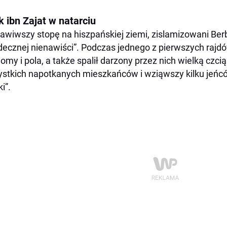
k ibn Zajat w natarciu
awiwszy stopę na hiszpańskiej ziemi, zislamizowani Berb
decznej nienawiści”. Podczas jednego z pierwszych rajdó
domy i pola, a także spalił darzony przez nich wielką czci
stkich napotkanych mieszkańców i wziąwszy kilku jeńcó
i”.