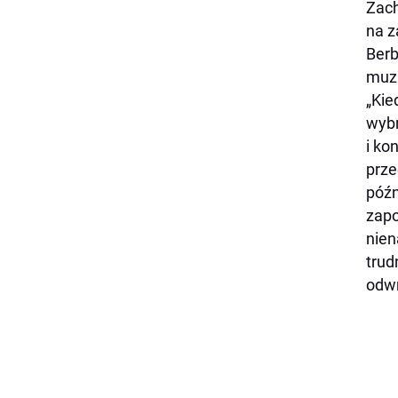
Zach
na z
Berb
muzu
„Kie
wybr
i ko
prze
późn
zapo
nien
trud
odwr