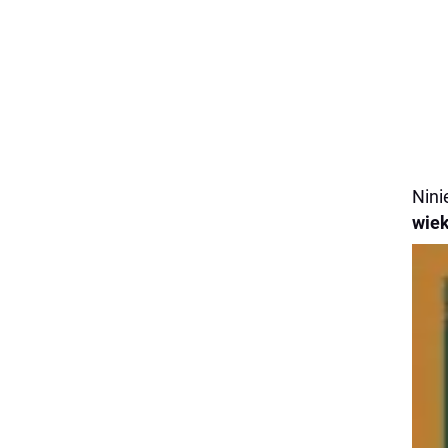
Nini
wie