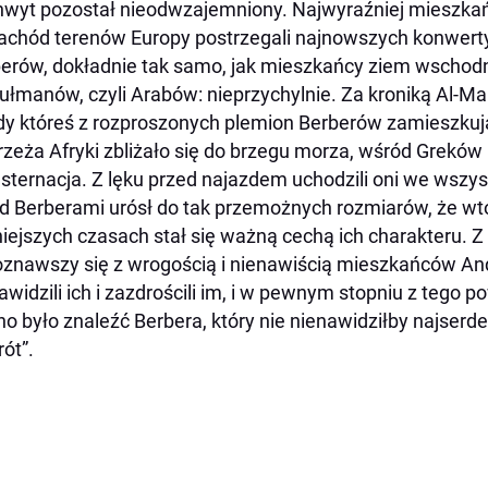
wyt pozostał nieodwzajemniony. Najwyraźniej mieszkań
achód terenów Europy postrzegali najnowszych konwertyt
erów, dokładnie tak samo, jak mieszkańcy ziem wschodni
łmanów, czyli Arabów: nieprzychylnie. Za kroniką Al-Ma
dy któreś z rozproszonych plemion Berberów zamieszku
zeża Afryki zbliżało się do brzegu morza, wśród Greków 
nsternacja. Z lęku przed najazdem uchodzili oni we wszys
d Berberami urósł do tak przemożnych rozmiarów, że wtop
iejszych czasach stał się ważną cechą ich charakteru. Z 
znawszy się z wrogością i nienawiścią mieszkańców Anda
awidzili ich i zazdrościli im, i w pewnym stopniu z tego
no było znaleźć Berbera, który nie nienawidziłby najserde
ót”.