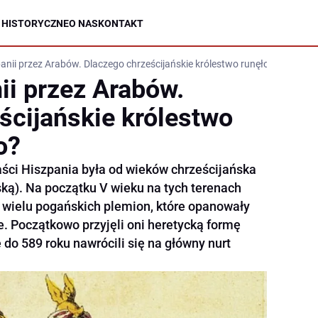
 HISTORYCZNE
O NAS
KONTAKT
anii przez Arabów. Dlaczego chrześcijańskie królestwo runęło tak łatwo?
ii przez Arabów.
ścijańskie królestwo
o?
ści Hiszpania była od wieków chrześcijańska
ską). Na początku V wieku na tych terenach
 z wielu pogańskich plemion, które opanowały
 Początkowo przyjęli oni heretycką formę
 do 589 roku nawrócili się na główny nurt