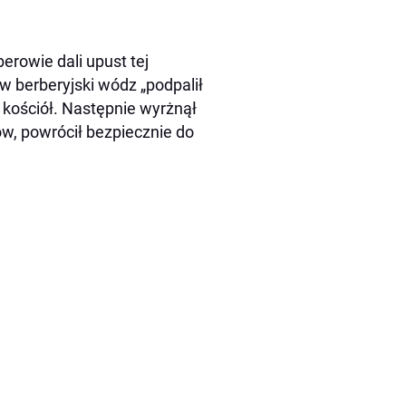
erowie dali upust tej
w berberyjski wódz „podpalił
ą kościół. Następnie wyrżnął
w, powrócił bezpiecznie do