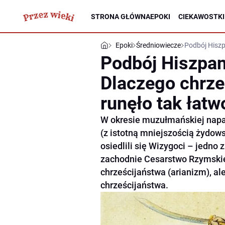
STRONA GŁÓWNA
EPOKI
CIEKAWOSTKI
Epoki
Średniowiecze
Podbój Hiszp
Podbój Hiszpan
Dlaczego chrze
runęło tak łatw
W okresie muzułmańskiej napa
(z istotną mniejszością żydow
osiedlili się Wizygoci – jedno
zachodnie Cesarstwo Rzymskie.
chrześcijaństwa (arianizm), ale
chrześcijaństwa.