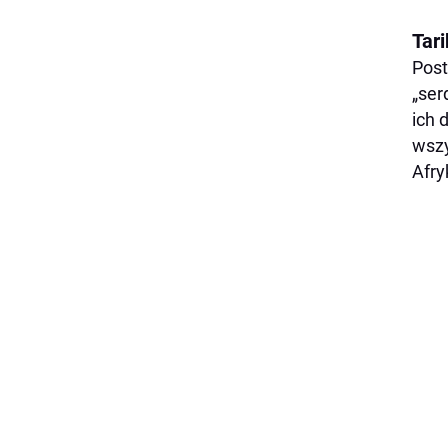
Tari
Post
„ser
ich 
wszy
Afryk