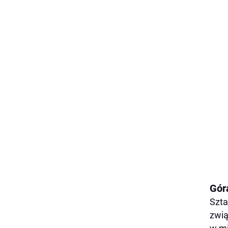
Gór
Szta
zwią