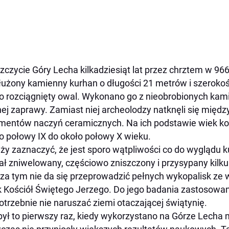
zczycie Góry Lecha kilkadziesiąt lat przez chrztem w 966
użony kamienny kurhan o długości 21 metrów i szerokoś
to rozciągnięty owal. Wykonano go z nieobrobionych kam
ej zaprawy. Zamiast niej archeolodzy natknęli się międz
mentów naczyń ceramicznych. Na ich podstawie wiek kon
o połowy IX do około połowy X wieku.
ży zaznaczyć, że jest sporo wątpliwości co do wyglądu k
ał zniwelowany, częściowo zniszczony i przysypany kil
za tym nie da się przeprowadzić pełnych wykopalisk ze 
 Kościół Świętego Jerzego. Do jego badania zastosowan
otrzebnie nie naruszać ziemi otaczającej świątynię.
był to pierwszy raz, kiedy wykorzystano na Górze Lecha