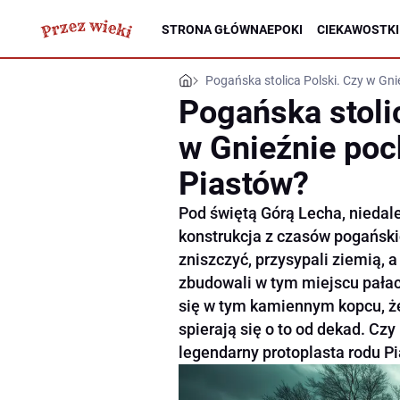
STRONA GŁÓWNA
EPOKI
CIEKAWOSTKI
Pogańska stolica Polski. Czy w Gn
Pogańska stoli
w Gnieźnie poc
Piastów?
Pod świętą Górą Lecha, niedale
konstrukcja z czasów pogański
zniszczyć, przysypali ziemią, a
zbudowali w tym miejscu pałac
się w tym kamiennym kopcu, ż
spierają się o to od dekad. Cz
legendarny protoplasta rodu P