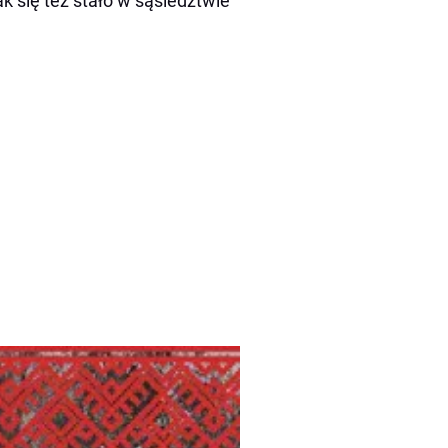
 się też stało w sąsiedztwie