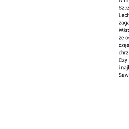
w mi
Szcz
Lech
zaga
Wśró
że o
częs
chrz
Czy 
i na
Sawi