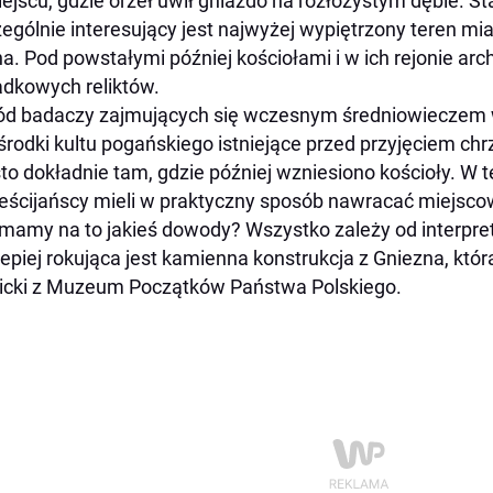
ejscu, gdzie orzeł uwił gniazdo na rozłożystym dębie. S
ególnie interesujący jest najwyżej wypiętrzony teren mia
a. Pod powstałymi później kościołami i w ich rejonie arc
dkowych reliktów.
d badaczy zajmujących się wczesnym średniowieczem w
środki kultu pogańskiego istniejące przed przyjęciem chr
to dokładnie tam, gdzie później wzniesiono kościoły. W 
eścijańscy mieli w praktyczny sposób nawracać miejsco
mamy na to jakieś dowody? Wszystko zależy od interpret
jlepiej rokująca jest kamienna konstrukcja z Gniezna, kt
cki z Muzeum Początków Państwa Polskiego.