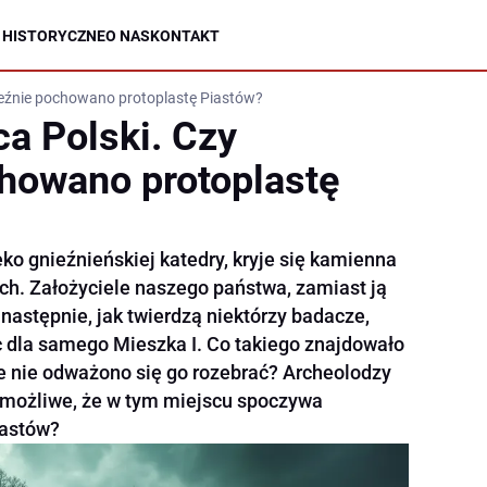
 HISTORYCZNE
O NAS
KONTAKT
ieźnie pochowano protoplastę Piastów?
ca Polski. Czy
howano protoplastę
ko gnieźnieńskiej katedry, kryje się kamienna
ch. Założyciele naszego państwa, zamiast ją
 następnie, jak twierdzą niektórzy badacze,
 dla samego Mieszka I. Co takiego znajdowało
e nie odważono się go rozebrać? Archeolodzy
y możliwe, że w tym miejscu spoczywa
iastów?