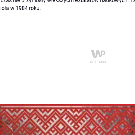
zas nie przyniosły większych rezultatów naukowych. Tak
ioła w 1984 roku.