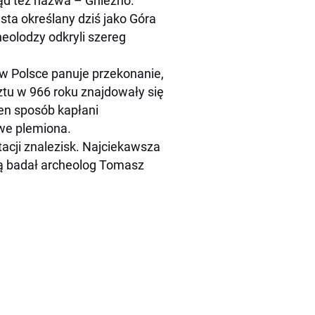
tąd też nazwa – Gniezno.
sta określany dziś jako Góra
heolodzy odkryli szereg
 Polsce panuje przekonanie,
ztu w 966 roku znajdowały się
ten sposób kapłani
we plemiona.
acji znalezisk. Najciekawsza
órą badał archeolog Tomasz