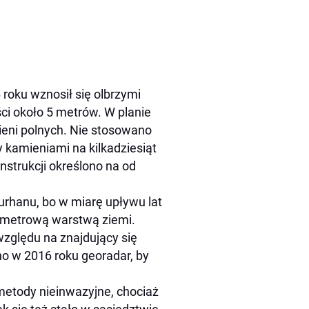
 roku wznosił się olbrzymi
ci około 5 metrów. W planie
ieni polnych. Nie stosowano
y kamieniami na kilkadziesiąt
strukcji określono na od
urhanu, bo w miarę upływu lat
kumetrową warstwą ziemi.
względu na znajdujący się
o w 2016 roku georadar, by
 metody nieinwazyjne, chociaż