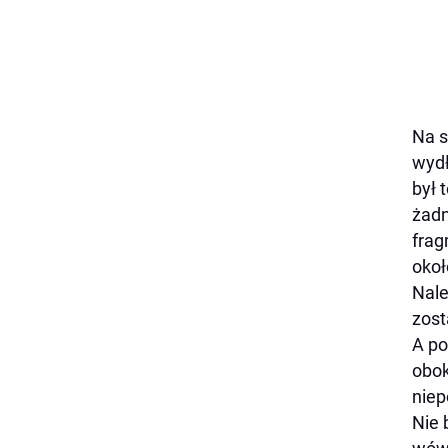
Na s
wydł
był 
żadn
frag
okoł
Nale
zost
A po
obok
niep
Nie 