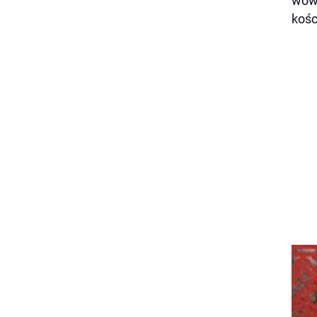
wówc
kośc