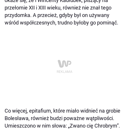
okaże się, że i Wincenty Kadłubek, piszący na
przełomie XII i XIII wieku, również nie znał tego
przydomka. A przecież, gdyby był on używany
wśród współczesnych, trudno byłoby go pominąć.
Co więcej, epitafium, które miało widnieć na grobie
Bolesława, również budzi poważne wątpliwości.
Umieszczono w nim słowa: „Zwano cię Chrobrym”.