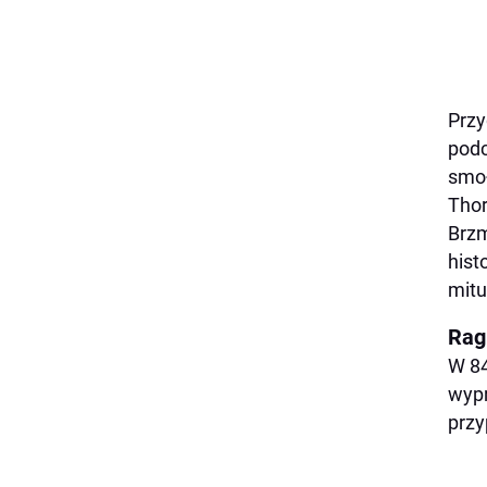
Przy
podc
smoł
Thor
Brzm
hist
mitu
Rag
W 84
wypr
przy