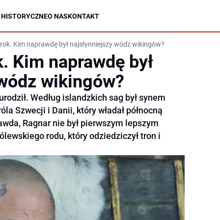
 HISTORYCZNE
O NAS
KONTAKT
ok. Kim naprawdę był najsłynniejszy wódz wikingów?
. Kim naprawdę był
 wódz wikingów?
 urodził. Według islandzkich sag był synem
óla Szwecji i Danii, który władał północną
prawda, Ragnar nie był pierwszym lepszym
lewskiego rodu, który odziedziczył tron i