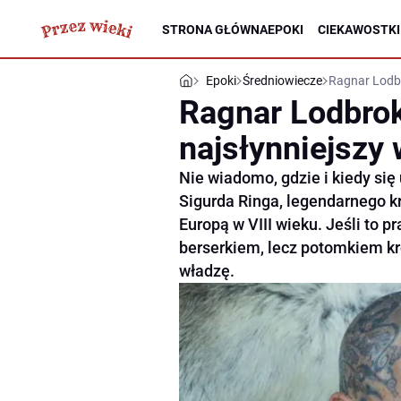
STRONA GŁÓWNA
EPOKI
CIEKAWOSTKI
Epoki
Średniowiecze
Ragnar Lodbr
Ragnar Lodbrok
najsłynniejszy
Nie wiadomo, gdzie i kiedy się
Sigurda Ringa, legendarnego kr
Europą w VIII wieku. Jeśli to 
berserkiem, lecz potomkiem kró
władzę.