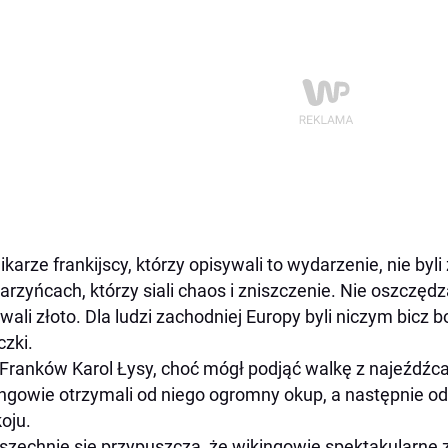
ikarze frankijscy, którzy opisywali to wydarzenie, nie byli
arzyńcach, którzy siali chaos i zniszczenie. Nie oszczędzal
wali złoto. Dla ludzi zachodniej Europy byli niczym bicz b
czki.
 Franków Karol Łysy, choć mógł podjąć walkę z najeźdźca
ngowie otrzymali od niego ogromny okup, a następnie od
oju.
zechnie się przypuszcza, że wikingowie spektakularne 