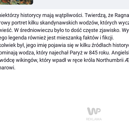
niektórzy historycy mają wątpliwości. Twierdzą, że Ragnar
rowy portret kilku skandynawskich wodzów, których wycz
ieść. W średniowieczu było to dość częste zjawisko. Wys
ego legenda również jest mieszanką faktów i fikcji.
olwiek był, jego imię pojawia się w kilku źródłach history
minają wodza, który najechał Paryż w 845 roku. Angielsk
wódcę wikingów, który wpadł w ręce króla Northumbrii Ælli
arowi.