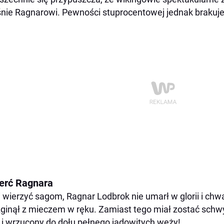
nie Ragnarowi. Pewności stuprocentowej jednak brakuje
erć Ragnara
i wierzyć sagom, Ragnar Lodbrok nie umarł w glorii i chwal
zginął z mieczem w ręku. Zamiast tego miał zostać schw
 i wrzucony do dołu pełnego jadowitych węży!