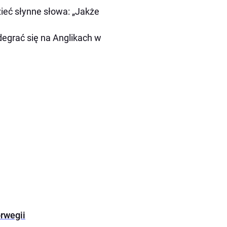
zieć słynne słowa: „Jakże
degrać się na Anglikach w
orwegii