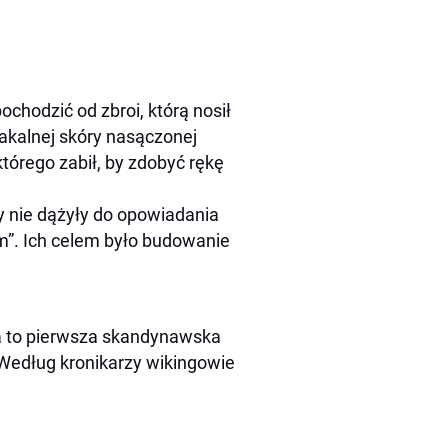
ochodzić od zbroi, którą nosił
akalnej skóry nasączonej
którego zabił, by zdobyć rękę
y nie dążyły do opowiadania
ym”. Ich celem było budowanie
ła to pierwsza skandynawska
Według kronikarzy wikingowie