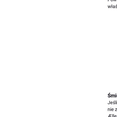
właś
Śmi
Jeśl
nie 
Ællę