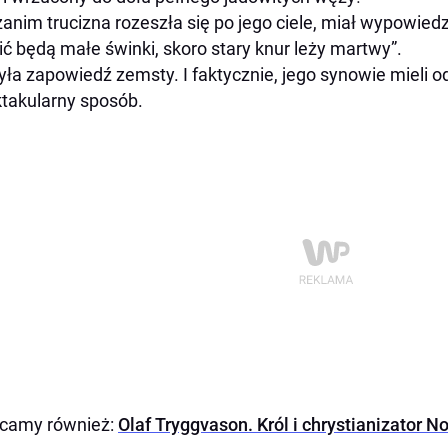
zanim trucizna rozeszła się po jego ciele, miał wypowied
ić będą małe świnki, skoro stary knur leży martwy”.
yła zapowiedź zemsty. I faktycznie, jego synowie mieli o
takularny sposób.
ecamy również:
Olaf Tryggvason. Król i chrystianizator N