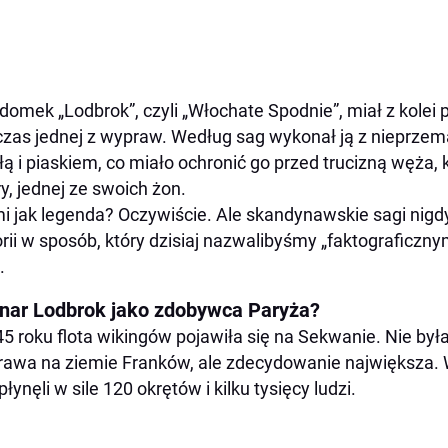
domek „Lodbrok”, czyli „Włochate Spodnie”, miał z kolei p
zas jednej z wypraw. Według sag wykonał ją z nieprzem
ą i piaskiem, co miało ochronić go przed trucizną węża, 
y, jednej ze swoich żon.
i jak legenda? Oczywiście. Ale skandynawskie sagi nigd
orii w sposób, który dzisiaj nazwalibyśmy „faktograficzn
.
nar Lodbrok jako zdobywca Paryża?
5 roku flota wikingów pojawiła się na Sekwanie. Nie by
awa na ziemie Franków, ale zdecydowanie największa. 
płynęli w sile 120 okrętów i kilku tysięcy ludzi.