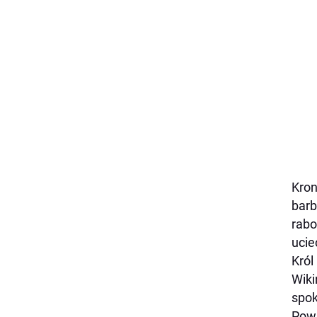
Kron
barb
rabo
ucie
Król
Wiki
spok
Pows