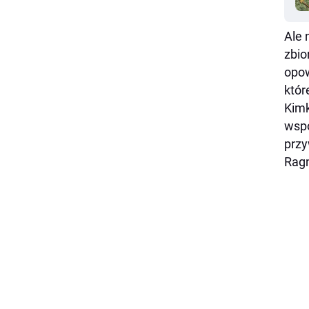
Ale 
zbio
opow
któr
Kimk
wspo
przy
Ragn