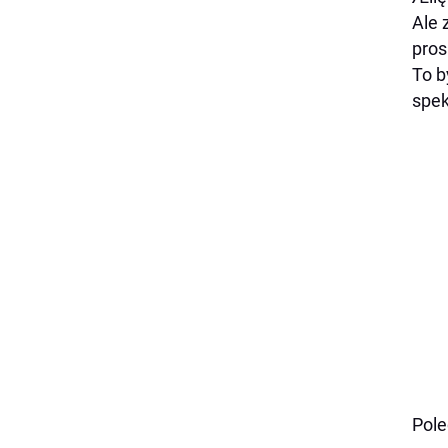
Ale 
pros
To b
spek
Pol