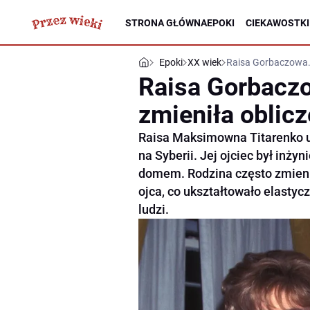
STRONA GŁÓWNA
EPOKI
CIEKAWOSTKI
Epoki
XX wiek
Raisa Gorbaczowa. 
Raisa Gorbaczo
zmieniła oblic
Raisa Maksimowna Titarenko ur
na Syberii. Jej ojciec był inż
domem. Rodzina często zmieni
ojca, co ukształtowało elastyc
ludzi.