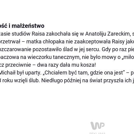
ość i małżeństwo
asie studiów Raisa zakochała się w Anatoliju Zareckim, s
przetrwał – matka chłopaka nie zaakceptowała Raisy jak
ozczarowanie pozostawiło ślad w jej sercu. Gdy po raz p
aczowa na wieczorku tanecznym, nie było mowy o „miłoś
z przeciwnie – dwa razy dała mu kosza!
Michaił był uparty. „Chciałem być tam, gdzie ona jest” – p
 roku wzięli ślub. Niedługo później na świat przyszła ich j