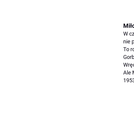
Mił
W cz
nie 
To r
Gorb
Wręc
Ale 
1953