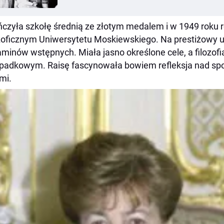
czyła szkołę średnią ze złotym medalem i w 1949 roku 
zoficznym Uniwersytetu Moskiewskiego. Na prestiżowy u
minów wstępnych. Miała jasno określone cele, a filozof
padkowym. Raisę fascynowała bowiem refleksja nad spo
mi.