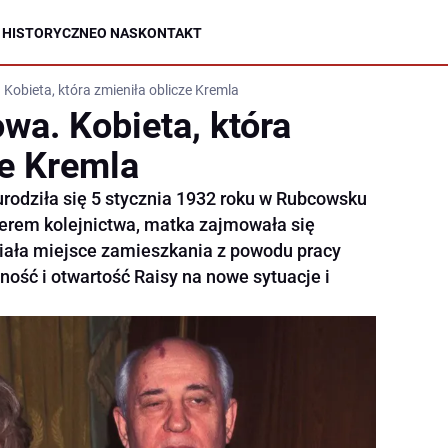
 HISTORYCZNE
O NAS
KONTAKT
Kobieta, która zmieniła oblicze Kremla
wa. Kobieta, która
ze Kremla
odziła się 5 stycznia 1932 roku w Rubcowsku
ynierem kolejnictwa, matka zajmowała się
ała miejsce zamieszkania z powodu pracy
zność i otwartość Raisy na nowe sytuacje i