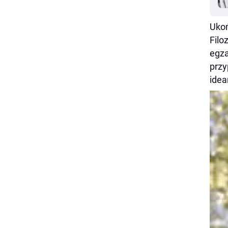
Ukoń
Filo
egza
przy
idea