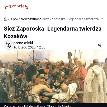
Epoki
Nowożytność
Sicz Zaporoska. Legendarna twierdza Koz
Sicz Zaporoska. Legendarna twierdza
Kozaków
przez wieki
16 lutego 2025, 12:00
Kozacy piszą list do sułtana. Obraz Ilja Riepin