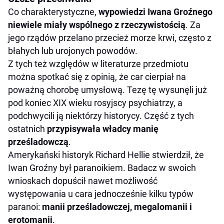
Co charakterystyczne,
wypowiedzi Iwana Groźnego
niewiele miały wspólnego z rzeczywistością
. Za
jego rządów przelano przecież morze krwi, często z
błahych lub urojonych powodów.
Z tych też względów w literaturze przedmiotu
można spotkać się z opinią, że car cierpiał na
poważną chorobę umysłową. Tezę tę wysunęli już
pod koniec XIX wieku rosyjscy psychiatrzy, a
podchwycili ją niektórzy historycy. Część z tych
ostatnich
przypisywała władcy manię
prześladowczą
.
Amerykański historyk Richard Hellie stwierdził, że
Iwan Groźny był paranoikiem. Badacz w swoich
wnioskach dopuścił nawet możliwość
występowania u cara jednocześnie kilku typów
paranoi:
manii prześladowczej, megalomanii i
erotomanii
.