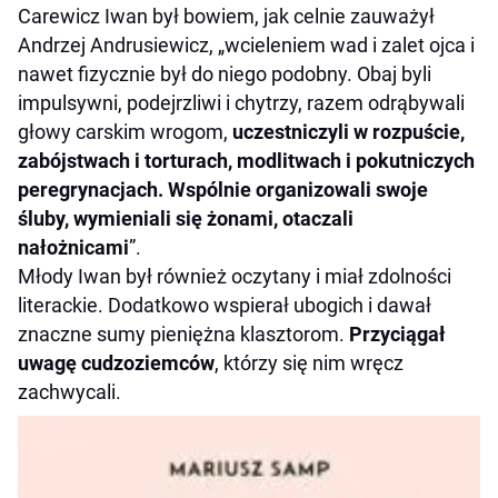
Carewicz Iwan był bowiem, jak celnie zauważył
Andrzej Andrusiewicz, „wcieleniem wad i zalet ojca i
nawet fizycznie był do niego podobny. Obaj byli
impulsywni, podejrzliwi i chytrzy, razem odrąbywali
głowy carskim wrogom,
uczestniczyli w rozpuście,
zabójstwach i torturach, modlitwach i pokutniczych
peregrynacjach. Wspólnie organizowali swoje
śluby, wymieniali się żonami, otaczali
nałożnicami
”.
Młody Iwan był również oczytany i miał zdolności
literackie. Dodatkowo wspierał ubogich i dawał
znaczne sumy pieniężna klasztorom.
Przyciągał
uwagę cudzoziemców
, którzy się nim wręcz
zachwycali.