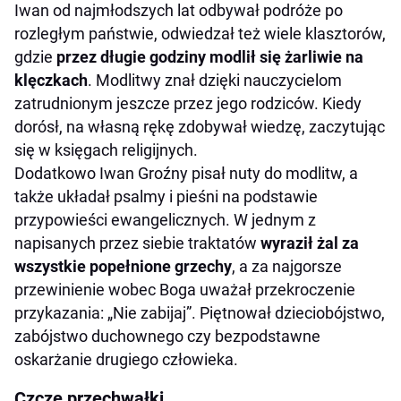
Iwan od najmłodszych lat odbywał podróże po
rozległym państwie, odwiedzał też wiele klasztorów,
gdzie
przez długie godziny modlił się żarliwie na
klęczkach
. Modlitwy znał dzięki nauczycielom
zatrudnionym jeszcze przez jego rodziców. Kiedy
dorósł, na własną rękę zdobywał wiedzę, zaczytując
się w księgach religijnych.
Dodatkowo Iwan Groźny pisał nuty do modlitw, a
także układał psalmy i pieśni na podstawie
przypowieści ewangelicznych. W jednym z
napisanych przez siebie traktatów
wyraził żal za
wszystkie popełnione grzechy
, a za najgorsze
przewinienie wobec Boga uważał przekroczenie
przykazania: „Nie zabijaj”. Piętnował dzieciobójstwo,
zabójstwo duchownego czy bezpodstawne
oskarżanie drugiego człowieka.
Czcze przechwałki