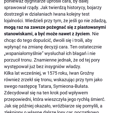
ponieważ dygnitarze uprosili cara, by dalej
sprawował rządy. Jak twierdzą historycy, bojarzy
dostrzegli w działaniach Iwana kolejny test
lojalności. Wiedzieli przy tym, że jeśli go nie zdadzą,
mogą raz na zawsze pożegnać się z piastowanymi
stanowiskami, a być może nawet z życiem
. Nie
chcąc do tego dopuścić, dwoili się i troili, aby
wpłynąć na zmianę decyzji cara. Ten ostatecznie
„wspaniałomyślnie” wysłuchał ich błagań i nie
porzucił tronu. Znamienne jednak, że od tej pory
występował już bez insygniów władzy.
Kilka lat wcześniej, w 1575 roku, Iwan Groźny
również zrzekł się tronu, wskazując przy tym jako
swego następcę Tatara, Symieona-Bułata.
Zdecydował się na ten krok pod wpływem
przepowiedni, która wieszczyła jego rychłą śmierć.
Jak się później okazało, wróżbiarze się pomylili, a
zlękniony o własne dalsze losy car, początkowo