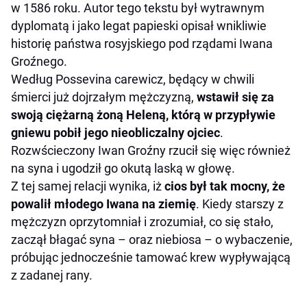
w 1586 roku. Autor tego tekstu był wytrawnym
dyplomatą i jako legat papieski opisał wnikliwie
historię państwa rosyjskiego pod rządami Iwana
Groźnego.
Według Possevina carewicz, będący w chwili
śmierci już dojrzałym mężczyzną,
wstawił się za
swoją ciężarną żoną Heleną, którą w przypływie
gniewu pobił jego nieobliczalny ojciec
.
Rozwścieczony Iwan Groźny rzucił się więc również
na syna i ugodził go okutą laską w głowę.
Z tej samej relacji wynika, iż
cios był tak mocny, że
powalił młodego Iwana na ziemię
. Kiedy starszy z
mężczyzn oprzytomniał i zrozumiał, co się stało,
zaczął błagać syna – oraz niebiosa – o wybaczenie,
próbując jednocześnie tamować krew wypływającą
z zadanej rany.