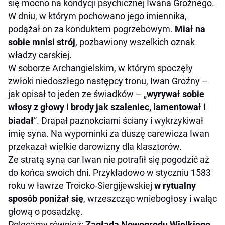
się mocno na kondycji psychicznej Iwana Groźnego.
W dniu, w którym pochowano jego imiennika,
podążał on za konduktem pogrzebowym.
Miał na
sobie mnisi strój
, pozbawiony wszelkich oznak
władzy carskiej.
W soborze Archangielskim, w którym spoczęły
zwłoki niedoszłego następcy tronu, Iwan Groźny –
jak opisał to jeden ze świadków – „
wyrywał sobie
włosy z głowy i brody jak szaleniec, lamentował i
biadał
”. Drapał paznokciami ściany i wykrzykiwał
imię syna. Na wypominki za duszę carewicza Iwan
przekazał wielkie darowizny dla klasztorów.
Ze stratą syna car Iwan nie potrafił się pogodzić aż
do końca swoich dni. Przykładowo w styczniu 1583
roku w ławrze Troicko-Siergijewskiej
w rytualny
sposób poniżał się
, wrzeszcząc wniebogłosy i waląc
głową o posadzkę.
Polecamy również:
Zagłada Nowogrodu Wielkiego