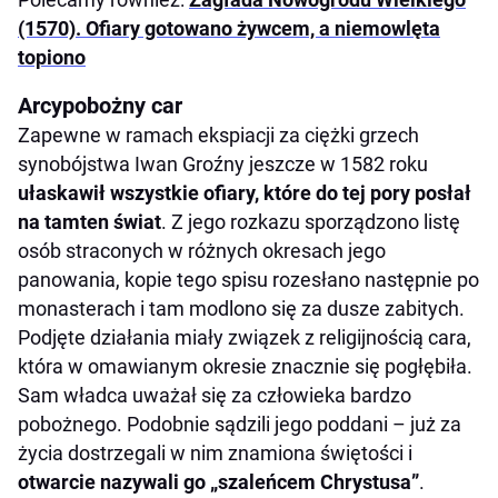
(1570). Ofiary gotowano żywcem, a niemowlęta
topiono
Arcypobożny car
Zapewne w ramach ekspiacji za ciężki grzech
synobójstwa Iwan Groźny jeszcze w 1582 roku
ułaskawił wszystkie ofiary, które do tej pory posłał
na tamten świat
. Z jego rozkazu sporządzono listę
osób straconych w różnych okresach jego
panowania, kopie tego spisu rozesłano następnie po
monasterach i tam modlono się za dusze zabitych.
Podjęte działania miały związek z religijnością cara,
która w omawianym okresie znacznie się pogłębiła.
Sam władca uważał się za człowieka bardzo
pobożnego. Podobnie sądzili jego poddani – już za
życia dostrzegali w nim znamiona świętości i
otwarcie nazywali go „szaleńcem Chrystusa”
.