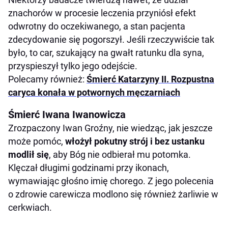
znachorów w procesie leczenia przyniósł efekt
odwrotny do oczekiwanego, a stan pacjenta
zdecydowanie się pogorszył. Jeśli rzeczywiście tak
było, to car, szukający na gwałt ratunku dla syna,
przyspieszył tylko jego odejście.
Polecamy również:
Śmierć Katarzyny II. Rozpustna
caryca konała w potwornych męczarniach
Śmierć Iwana Iwanowicza
Zrozpaczony Iwan Groźny, nie wiedząc, jak jeszcze
może pomóc,
włożył pokutny strój i bez ustanku
modlił się
, aby Bóg nie odbierał mu potomka.
Klęczał długimi godzinami przy ikonach,
wymawiając głośno imię chorego. Z jego polecenia
o zdrowie carewicza modlono się również żarliwie w
cerkwiach.