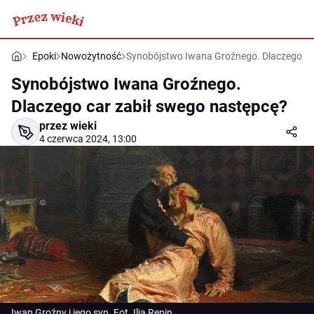
Epoki
Nowożytność
Synobójstwo Iwana Groźnego. Dlaczego ca
Synobójstwo Iwana Groźnego.
Dlaczego car zabił swego następcę?
przez wieki
4 czerwca 2024, 13:00
Iwan Groźny i jego syn. Fot. Ilja Repin