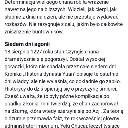
Determinacja wielkiego chana robiła wrażenie
nawet na jego najbliższych. Widzieli, jak cierpi, jak
słabnie z dnia na dzień, ale nie przestaje wydawać
rozkazów. Nie rezygnuje z celu, jakim było całkowite
zniszczenie buntowników.
Siedem dni agonii
18 sierpnia 1227 roku stan Czyngis-chana
dramatycznie się pogorszył. Dostał wysokiej
gorączki, która nie spadała przez całe siedem dni.
Kronika „Historia dynastii Yuan” opisuje te ostatnie
dni władcy, ale nie wyjaśnia, co dokładnie go zabiło.
Historycy do dziś spierają się o przyczynę śmierci.
Część uważa, że to były późne komplikacje po
upadku z konia. Inni twierdzą, że chan zachorował
na dżumę, która wtedy szerzyła się po Azji. Za teorią
o dżumie przemawia fakt, że rok wcześniej główny
administrator imperium, Yelü Chucai, leczył tysiące