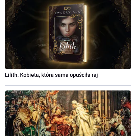
Lilith. Kobieta, która sama opuściła raj