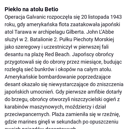
Piekło na atolu Betio
Operacja Galvanic rozpoczęła się 20 listopada 1943
roku, gdy amerykańska flota zaatakowała japoński
atol Tarawa w archipelagu Gilberta. John L’Abbe
służył w 2. Batalionie 2. Pułku Piechoty Morskiej
jako szeregowy i uczestniczył w pierwszej fali
desantu na plażę Red Beach. Japońscy obrońcy
przygotowali się do obrony przez miesiące, budując
rozległą sieć bunkrów i okopów na całym atolu.
Amerykańskie bombardowanie poprzedzające
desant okazało się niewystarczające do zniszczenia
japońskich umocnień. Gdy pierwsze amfibie dotarły
do brzegu, obrońcy otworzyli niszczycielski ogień z
karabinów maszynowych, moździerzy i dział
przeciwpancernych. Plaża zamieniła się w rzeźnię,
gdzie marines ginęli w sekundach po opuszczeniu