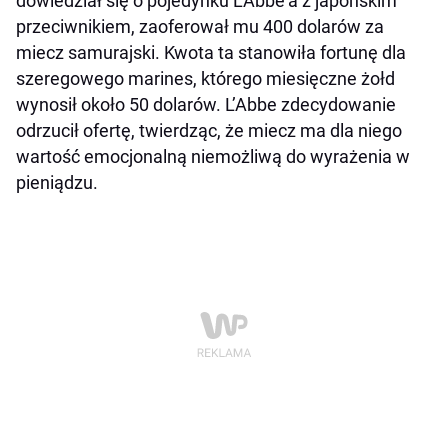
dowiedział się o pojedynku L’Abbe’a z japońskim
przeciwnikiem, zaoferował mu 400 dolarów za
miecz samurajski. Kwota ta stanowiła fortunę dla
szeregowego marines, którego miesięczne żołd
wynosił około 50 dolarów. L’Abbe zdecydowanie
odrzucił ofertę, twierdząc, że miecz ma dla niego
wartość emocjonalną niemożliwą do wyrażenia w
pieniądzu.