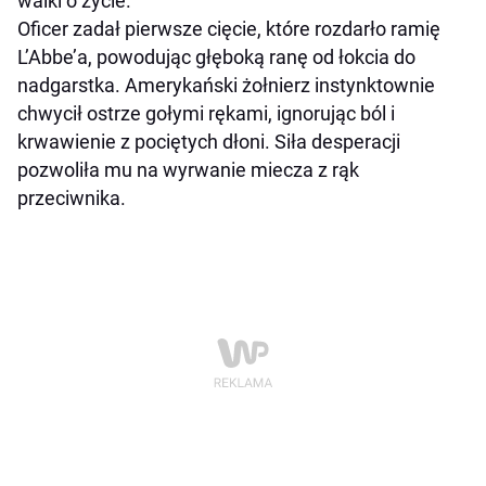
walki o życie.
Oficer zadał pierwsze cięcie, które rozdarło ramię
L’Abbe’a, powodując głęboką ranę od łokcia do
nadgarstka. Amerykański żołnierz instynktownie
chwycił ostrze gołymi rękami, ignorując ból i
krwawienie z pociętych dłoni. Siła desperacji
pozwoliła mu na wyrwanie miecza z rąk
przeciwnika.