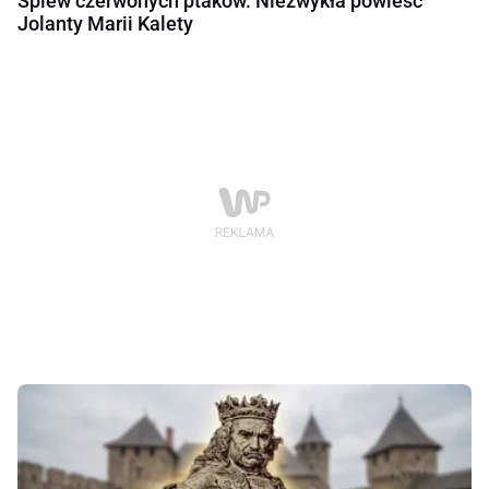
Śpiew czerwonych ptaków. Niezwykła powieść
Jolanty Marii Kalety