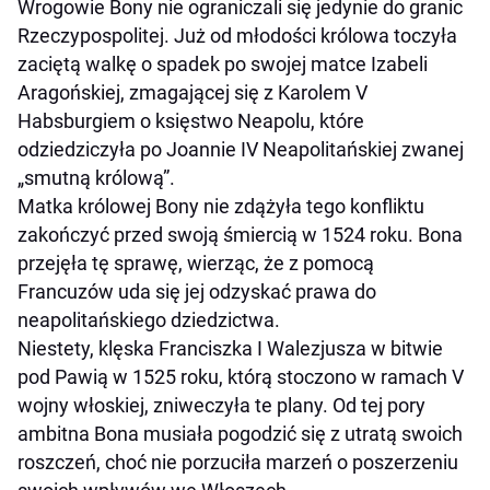
Wrogowie Bony nie ograniczali się jedynie do granic
Rzeczypospolitej. Już od młodości królowa toczyła
zaciętą walkę o spadek po swojej matce Izabeli
Aragońskiej, zmagającej się z Karolem V
Habsburgiem o księstwo Neapolu, które
odziedziczyła po Joannie IV Neapolitańskiej zwanej
„smutną królową”.
Matka królowej Bony nie zdążyła tego konfliktu
zakończyć przed swoją śmiercią w 1524 roku. Bona
przejęła tę sprawę, wierząc, że z pomocą
Francuzów uda się jej odzyskać prawa do
neapolitańskiego dziedzictwa.
Niestety, klęska Franciszka I Walezjusza w bitwie
pod Pawią w 1525 roku, którą stoczono w ramach V
wojny włoskiej, zniweczyła te plany. Od tej pory
ambitna Bona musiała pogodzić się z utratą swoich
roszczeń, choć nie porzuciła marzeń o poszerzeniu