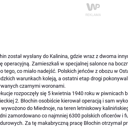
hin został wysłany do Kalinina, gdzie wraz z dwoma inn
ę operacyjną. Zamieszkali w specjalnej salonce na boczn
do tego, co miało nadejść. Polskich jeńców z obozu w O
udzkich warunkach koleją, a ostatni etap drogi pokonywa
ywanych czarnymi woronami.
kucje rozpoczęły się 5 kwietnia 1940 roku w piwnicach 
eckiej 2. Błochin osobiście kierował operacją i sam wyk
r wywożono do Miednoje, na teren letniskowy kaliniński
dni zamordowano co najmniej 6300 polskich oficerów i f
urowych. Za tę makabryczną pracę Błochin otrzymał p