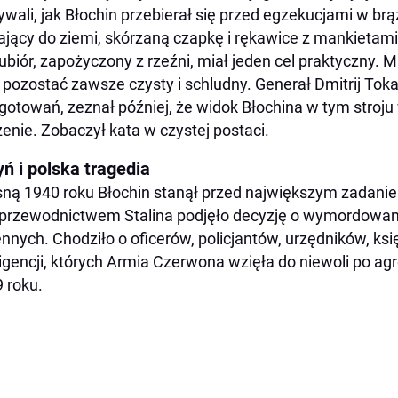
ywali, jak Błochin przebierał się przed egzekucjami w br
ający do ziemi, skórzaną czapkę i rękawice z mankietami
ubiór, zapożyczony z rzeźni, miał jeden cel praktyczny
 pozostać zawsze czysty i schludny. Generał Dmitrij Toka
gotowań, zeznał później, że widok Błochina w tym stroj
enie. Zobaczył kata w czystej postaci.
ń i polska tragedia
ną 1940 roku Błochin stanął przed największym zadaniem
przewodnictwem Stalina podjęło decyzję o wymordowani
nnych. Chodziło o oficerów, policjantów, urzędników, księ
ligencji, których Armia Czerwona wzięła do niewoli po ag
 roku.