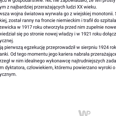
ojcu w gospodarstwie. Nic nie zapowiadało, że ten prosty 
ym z najbardziej przerażających ludzi XX wieku.
wsza wojna światowa wyrwała go z wiejskiej monotonii. S
kiej, został ranny na froncie niemieckim i trafił do szpit
zewicka w 1917 roku otworzyła przed nim zupełnie nowe
iedział się po stronie nowej władzy i w 1921 roku dołączył
tycznej.
ą pierwszą egzekucję przeprowadził w sierpniu 1924 ro
anki. Od tego momentu jego kariera nabrała przerażając
rzegł w nim idealnego wykonawcę najtrudniejszych zadań
m dyktatora, człowiekiem, któremu powierzano wyroki 
tycznym.