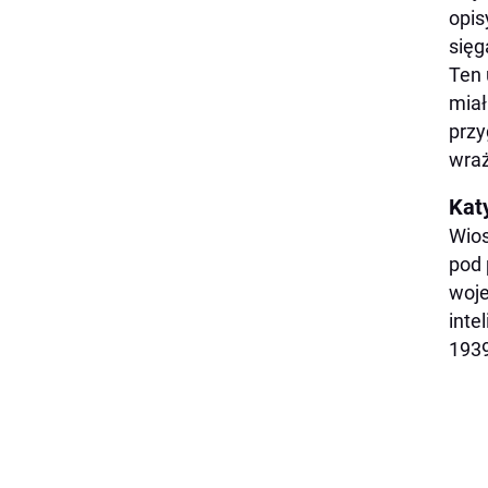
opis
sięg
Ten 
miał
przy
wraż
Katy
Wios
pod 
woje
inte
1939