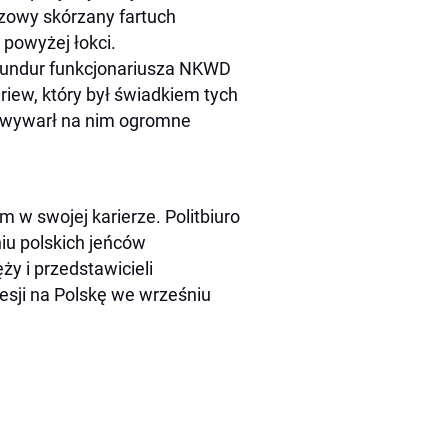
ązowy skórzany fartuch
 powyżej łokci.
. Mundur funkcjonariusza NKWD
riew, który był świadkiem tych
u wywarł na nim ogromne
 w swojej karierze. Politbiuro
u polskich jeńców
ży i przedstawicieli
resji na Polskę we wrześniu