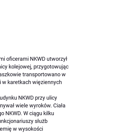
ymi oficerami NKWD utworzył
icy kolejowej, przygotowując
staszkowie transportowano w
li w karetkach więziennych
budynku NKWD przy ulicy
onywał wiele wyroków. Ciała
ego NKWD. W ciągu kilku
unkcjonariuszy służb
remię w wysokości