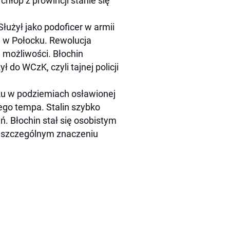
chłop z prowincji stanie się
łużył jako podoficer w armii
ala w Połocku. Rewolucja
 możliwości. Błochin
 do WCzK, czyli tajnej policji
ku w podziemiach osławionej
ego tempa. Stalin szybko
. Błochin stał się osobistym
o szczególnym znaczeniu