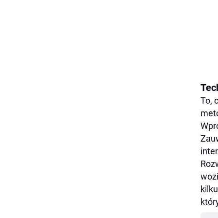
Tec
To, 
meto
Wpro
Zauw
inte
Rozw
wozi
kilk
któr