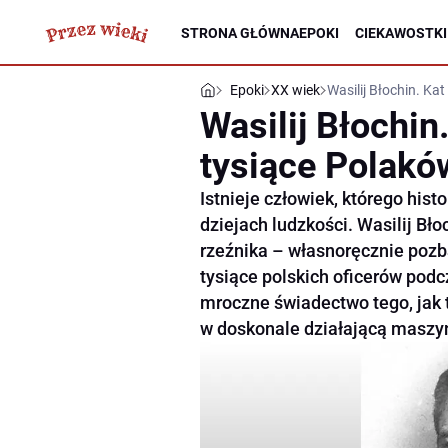
STRONA GŁÓWNA
EPOKI
CIEKAWOSTKI
Epoki
XX wiek
Wasilij Błochin. Kat
Wasilij Błochin.
tysiące Polakó
Istnieje człowiek, którego his
dziejach ludzkości. Wasilij Bł
rzeźnika – własnoręcznie pozba
tysiące polskich oficerów podcz
mroczne świadectwo tego, jak t
w doskonale działającą maszyn