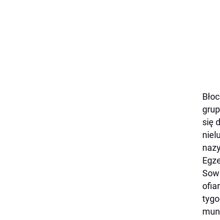
Błoc
grup
się 
niel
naz
Egze
Sowi
ofia
tygo
mund