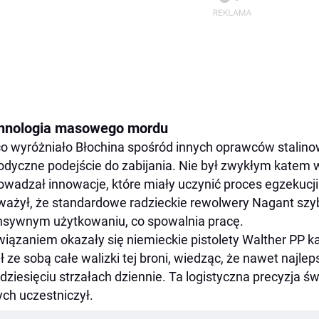
hnologia masowego mordu
co wyróżniało Błochina spośród innych oprawców stalino
dyczne podejście do zabijania. Nie był zwykłym katem
wadzał innowacje, które miały uczynić proces egzekucji
ażył, że standardowe radzieckie rewolwery Nagant szy
nsywnym użytkowaniu, co spowalnia pracę.
iązaniem okazały się niemieckie pistolety Walther PP kal
ł ze sobą całe walizki tej broni, wiedząc, że nawet najlep
udziesięciu strzałach dziennie. Ta logistyczna precyzja św
ych uczestniczył.