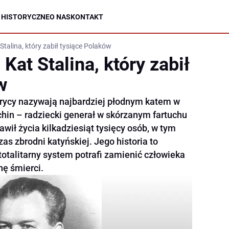
 HISTORYCZNE
O NAS
KONTAKT
 Stalina, który zabił tysiące Polaków
 Kat Stalina, który zabił
w
torycy nazywają najbardziej płodnym katem w
ochin – radziecki generał w skórzanym fartuchu
wił życia kilkadziesiąt tysięcy osób, w tym
as zbrodni katyńskiej. Jego historia to
otalitarny system potrafi zamienić człowieka
ę śmierci.