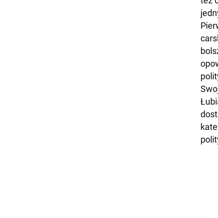
też 
jedn
Pier
cars
bols
opow
poli
Swoj
Łubi
dost
kate
poli