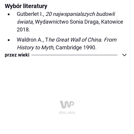
Wybór literatury
Gutberlet I.,
20 najwspanialszych budowli
świata
, Wydawnictwo Sonia Draga, Katowice
2018.
Waldron A., T
he Great Wall of China. From
History to Myth
, Cambridge 1990.
przez wieki