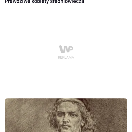
Prawdziwe kobiety średniowiecza