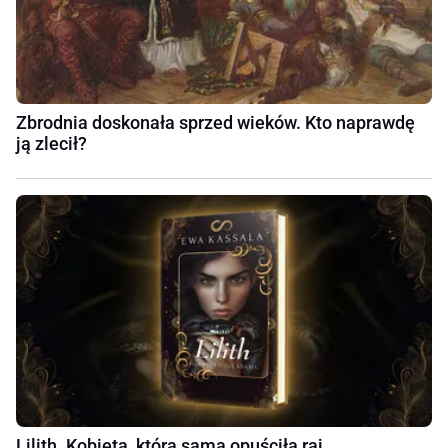
Zbrodnia doskonała sprzed wieków. Kto naprawdę
ją zlecił?
Lilith. Kobieta, która sama opuściła raj