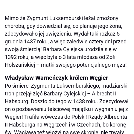
Mimo że Zygmunt Luksemburski leżał zmożony
chorobą, gdy dowiedział się, co planuje jego żona,
zdecydował o jej uwięzieniu. Wydał taki rozkaz 5
grudnia 1437 roku, a więc zaledwie cztery dni przed
swoją śmiercią! Barbara Cylejska urodziła się w
1392 roku, a więc była o 3 lata młodsza od Zofii
Holszańskiej – matki swojego potencjalnego męża!
Władysław Warneńczyk królem Węgier
Po śmierci Zygmunta Luksemburskiego, madziarski
tron przejął zięć Barbary Cylejskiej – Albrecht II
Habsburg. Doszło do tego w 1438 roku. Zdecydował
on o pozbawieniu teściowej majątku i wygnaniu jej z
Węgier! Trafiła wówczas do Polski! Rządy Albrechta
II Habsburga na Węgrzech i w Czechach, bo koronę
św. Wacława też włożył na swe skronie, nie trwały