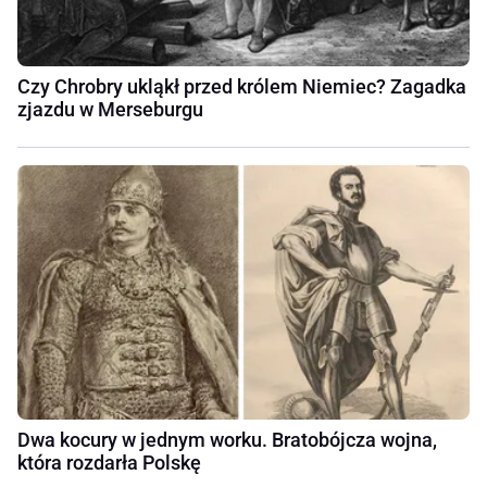
Czy Chrobry ukląkł przed królem Niemiec? Zagadka
zjazdu w Merseburgu
Dwa kocury w jednym worku. Bratobójcza wojna,
która rozdarła Polskę