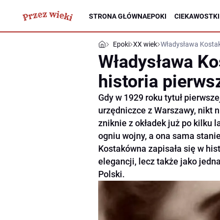
STRONA GŁÓWNA
EPOKI
CIEKAWOSTKI
Epoki
XX wiek
Władysława Kostakó
Władysława Ko
historia pierws
Gdy w 1929 roku tytuł pierwsz
urzędniczce z Warszawy, nikt n
zniknie z okładek już po kilku l
ogniu wojny, a ona sama stani
Kostakówna zapisała się w hist
elegancji, lecz także jako jedn
Polski.