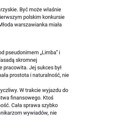
arzyskie. Być może właśnie
 pierwszym polskim konkursie
y. Młoda warszawianka miała
pod pseudonimem „Limba” i
 fasadą skromnej
le pracowita. Jej sukces był
a prostota i naturalność, nie
życzliwy. W trakcie wyjazdu do
stwa finansowego. Ktoś
wność. Cała sprawa szybko
ennikarzom wywiadów, nie