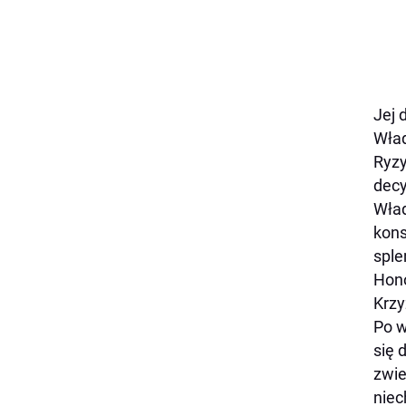
Jej 
Wład
Ryzy
decy
Wład
kons
sple
Hono
Krzy
Po w
się 
zwie
niec