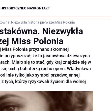
 HISTORYCZNE
O NAS
KONTAKT
wna. Niezwykła historia pierwszej Miss Polonia
stakówna. Niezwykła
zej Miss Polonia
ej Miss Polonia przyznano skromnej
ie przypuszczał, że ta jasnowłosa dziewczyna
atach. Miało się to stać, gdy kraj znajdzie się w
e się cichą bohaterką ruchu oporu. Władysława
orii nie tylko jako symbol przedwojennej
a z tych, którzy ryzykowali życiem dla wolnej