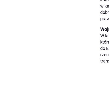
w ka
dobr
praw
Wojn
W la
któr
do E
rzec
tran