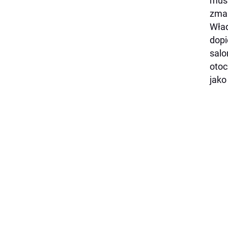
musi
zmar
Wład
dopi
salo
otoc
jako