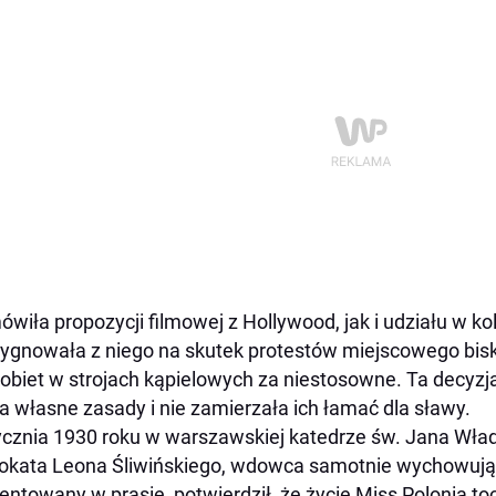
wiła propozycji filmowej z Hollywood, jak i udziału w k
ygnowała z niego na skutek protestów miejscowego bis
kobiet w strojach kąpielowych za niestosowne. Ta decyz
a własne zasady i nie zamierzała ich łamać dla sławy.
ycznia 1930 roku w warszawskiej katedrze św. Jana Wła
kata Leona Śliwińskiego, wdowca samotnie wychowując
ntowany w prasie, potwierdził, że życie Miss Polonia toc