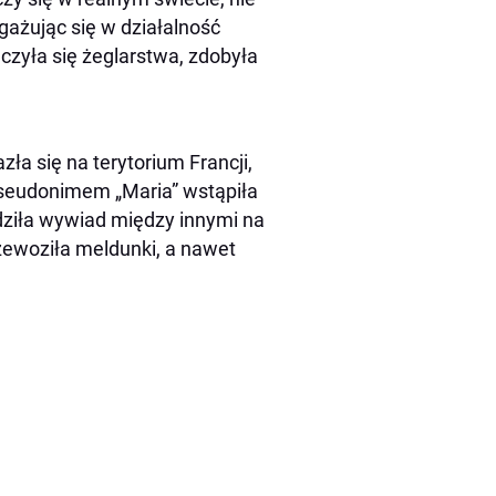
ażując się w działalność
czyła się żeglarstwa, zdobyła
a się na terytorium Francji,
pseudonimem „Maria” wstąpiła
adziła wywiad między innymi na
rzewoziła meldunki, a nawet