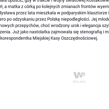
ała opuścić, gdy w trakcie I wojny światowej Kostakowie
ł, a matka z córką po kolejnych zmianach frontów wyemi
ysława przez lata mieszkała w podparyskim klasztorze 
ero po odzyskaniu przez Polskę niepodległości. Jej młod
nowych przepychów, choć wrodzony urok i elegancja sz
zenia. Już jako nastolatka zajmowała się stenografią i
 korespondentka Miejskiej Kasy Oszczędnościowej.