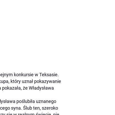
olejnym konkursie w Teksasie.
kupa, który uznał pokazywanie
ja pokazała, że Władysława
dysława poślubiła uznanego
ego syna. Ślub ten, szeroko
zy się w realnym świecie, nie