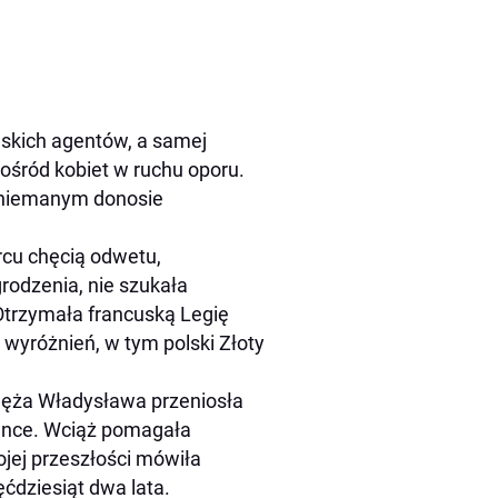
skich agentów, a samej
ośród kobiet w ruchu oporu.
mniemanym donosie
rcu chęcią odwetu,
rodzenia, nie szukała
 Otrzymała francuską Legię
wyróżnień, w tym polski Złoty
i męża Władysława przeniosła
vence. Wciąż pomagała
jej przeszłości mówiła
ćdziesiąt dwa lata.