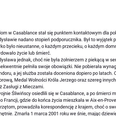
dom w Casablance stał się punktem kontaktowym dla pol
ysławie nadano stopień podporucznika. Był to wyjątek p
ko było nieustanne, o każdym przecieku, o każdym do
dowało życie lub śmierć.
ysława jednak, choć nie była żołnierzem z piekącą w se
ekwentnie pełniła swoje obowiązki. Nie pobierała wynag
ndoru, a jej służba została doceniona dopiero po latach.
rową, Medal Wolności Króla Jerzego oraz szereg innych 
ż Zasługi z Mieczami.
ojnie Śliwińscy osiedlili się w Casablance, a po śmierc
do Francji, gdzie do końca życia mieszkała w Aix-en-Pro
rzętom, prowadziła korespondencję z krajem, choć o swo
hętnie. Zmarła 1 marca 2001 roku we śnie, mając dziewię