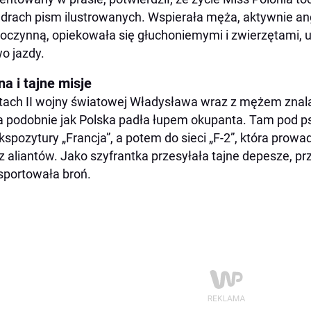
drach pism ilustrowanych. Wspierała męża, aktywnie ang
oczynną, opiekowała się głuchoniemymi i zwierzętami, u
o jazdy.
a i tajne misje
tach II wojny światowej Władysława wraz z mężem znalazł
a podobnie jak Polska padła łupem okupanta. Tam pod 
kspozytury „Francja”, a potem do sieci „F-2”, która prow
z aliantów. Jako szyfrantka przesyłała tajne depesze, p
sportowała broń.