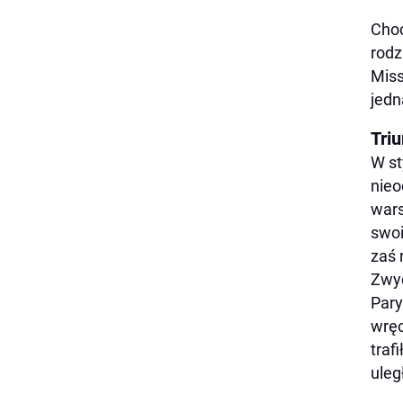
Choć
rodz
Miss
jedn
Tri
W st
nieo
wars
swoi
zaś 
Zwyc
Pary
wręc
traf
uleg