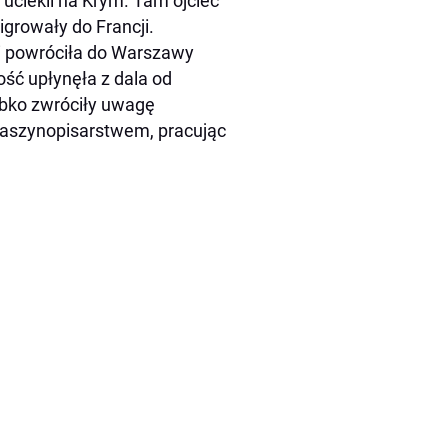
 uciekli na Krym. Tam ojciec
growały do Francji.
i powróciła do Warszawy
ość upłynęła z dala od
ybko zwróciły uwagę
 maszynopisarstwem, pracując