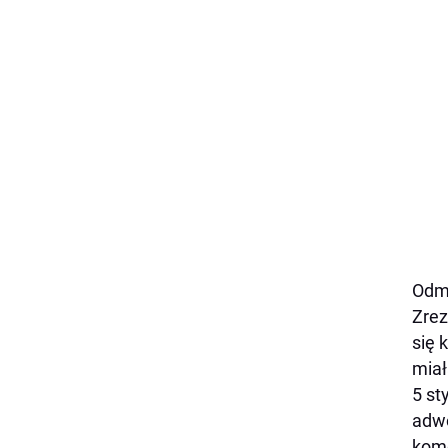
Odmó
Zrez
się 
miał
5 st
adwo
kome