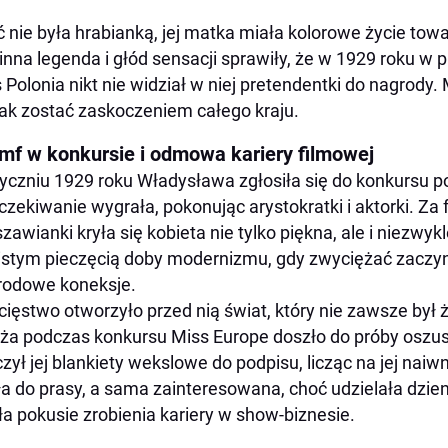
 nie była hrabianką, jej matka miała kolorowe życie tow
inna legenda i głód sensacji sprawiły, że w 1929 roku w
 Polonia nikt nie widział w niej pretendentki do nagrod
ak zostać zaskoczeniem całego kraju.
umf w konkursie i odmowa kariery filmowej
yczniu 1929 roku Władysława zgłosiła się do konkursu 
czekiwanie wygrała, pokonując arystokratki i aktorki. Za
zawianki kryła się kobieta nie tylko piękna, ale i niezwyk
stym pieczęcią doby modernizmu, gdy zwyciężać zaczynał
rodowe koneksje.
ięstwo otworzyło przed nią świat, który nie zawsze był 
ża podczas konkursu Miss Europe doszło do próby oszu
zył jej blankiety wekslowe do podpisu, licząc na jej nai
iła do prasy, a sama zainteresowana, choć udzielała dzi
ła pokusie zrobienia kariery w show-biznesie.