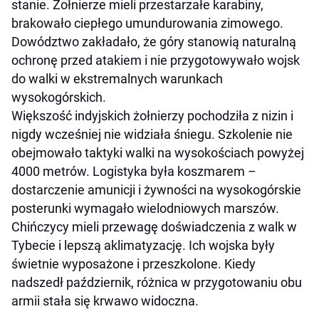
stanie. Żołnierze mieli przestarzałe karabiny,
brakowało ciepłego umundurowania zimowego.
Dowództwo zakładało, że góry stanowią naturalną
ochronę przed atakiem i nie przygotowywało wojsk
do walki w ekstremalnych warunkach
wysokogórskich.
Większość indyjskich żołnierzy pochodziła z nizin i
nigdy wcześniej nie widziała śniegu. Szkolenie nie
obejmowało taktyki walki na wysokościach powyżej
4000 metrów. Logistyka była koszmarem –
dostarczenie amunicji i żywności na wysokogórskie
posterunki wymagało wielodniowych marszów.
Chińczycy mieli przewagę doświadczenia z walk w
Tybecie i lepszą aklimatyzację. Ich wojska były
świetnie wyposażone i przeszkolone. Kiedy
nadszedł październik, różnica w przygotowaniu obu
armii stała się krwawo widoczna.