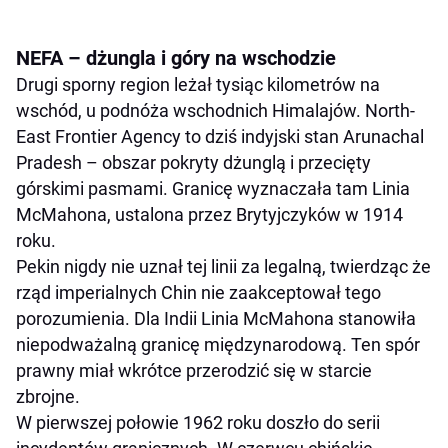
NEFA – dżungla i góry na wschodzie
Drugi sporny region leżał tysiąc kilometrów na
wschód, u podnóża wschodnich Himalajów. North-
East Frontier Agency to dziś indyjski stan Arunachal
Pradesh – obszar pokryty dżunglą i przecięty
górskimi pasmami. Granicę wyznaczała tam Linia
McMahona, ustalona przez Brytyjczyków w 1914
roku.
Pekin nigdy nie uznał tej linii za legalną, twierdząc że
rząd imperialnych Chin nie zaakceptował tego
porozumienia. Dla Indii Linia McMahona stanowiła
niepodważalną granicę międzynarodową. Ten spór
prawny miał wkrótce przerodzić się w starcie
zbrojne.
W pierwszej połowie 1962 roku doszło do serii