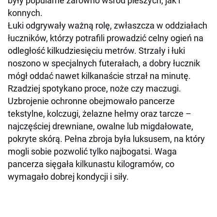
były popularne zarówno wśród pieszych, jak i
konnych.
Łuki odgrywały ważną rolę, zwłaszcza w oddziałach
łuczników, którzy potrafili prowadzić celny ogień na
odległość kilkudziesięciu metrów. Strzały i łuki
noszono w specjalnych futerałach, a dobry łucznik
mógł oddać nawet kilkanaście strzał na minutę.
Rzadziej spotykano proce, noże czy maczugi.
Uzbrojenie ochronne obejmowało pancerze
tekstylne, kolczugi, żelazne hełmy oraz tarcze –
najczęściej drewniane, owalne lub migdałowate,
pokryte skórą. Pełna zbroja była luksusem, na który
mogli sobie pozwolić tylko najbogatsi. Waga
pancerza sięgała kilkunastu kilogramów, co
wymagało dobrej kondycji i siły.