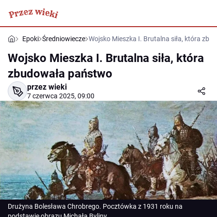
Epoki
Średniowiecze
Wojsko Mieszka I. Brutalna siła, która z
Wojsko Mieszka I. Brutalna siła, która
zbudowała państwo
przez wieki
7 czerwca 2025, 09:00
Drużyna Bolesława Chrobrego. Pocztówka z 1931 roku na
podstawie obrazu Michała Byliny