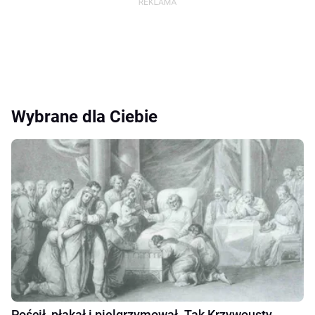
Wybrane dla Ciebie
Pościł, płakał i pielgrzymował. Tak Krzywousty