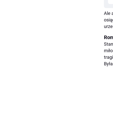
Ale 
osią
urze
Rom
Stan
miło
trag
Była