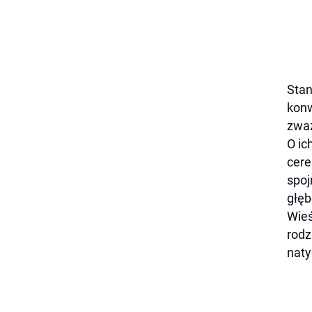
Stan
konw
zważ
O ic
cere
spoj
głęb
Wieś
rodz
naty