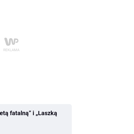
etą fatalną” i „Laszką