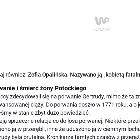
aj również:
Zofia Opalińska. Nazywano ją „kobietą fataln
wanie i śmierć żony Potockiego
ccy zdecydowali się na porwanie Gertrudy, mimo że ta z
ansowanej ciąży. Do porwania doszło w 1771 roku, a o j
eśmy w stanie zbyt dużo powiedzieć.
ieją sprzeczne relacje co do losu porwanej. Niektóre prz
iono ją w przerębli, inne że uduszono ją w ciemnym loc
rudy była brutalna. Kronikarze tamtych czasów z przera