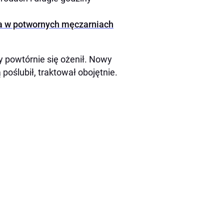
ła w potwornych męczarniach
y powtórnie się ożenił. Nowy
 poślubił, traktował obojętnie.