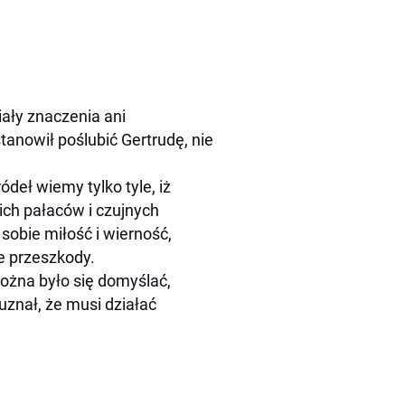
iały znaczenia ani
anowił poślubić Gertrudę, nie
deł wiemy tylko tyle, iż
ich pałaców i czujnych
obie miłość i wierność,
e przeszkody.
można było się domyślać,
znał, że musi działać