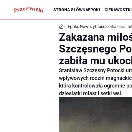
STRONA GŁÓWNA
EPOKI
CIEKAWOSTKI
Epoki
Nowożytność
Zakazana mił
Zakazana miłoś
Szczęsnego Po
zabiła mu uko
Stanisław Szczęsny Potocki uro
wpływowych rodzin magnackich 
która kontrolowała ogromne poł
dziesiątki miast i setki wsi.