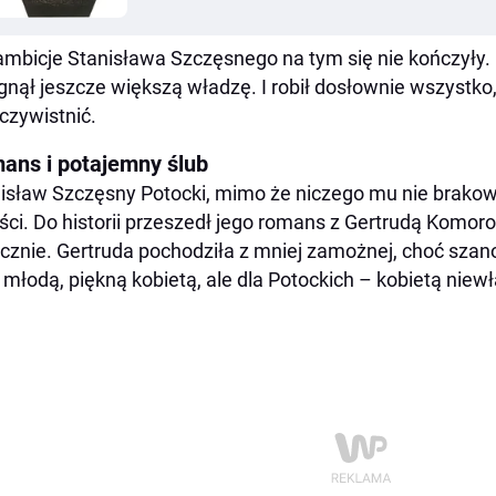
ambicje Stanisława Szczęsnego na tym się nie kończyły. 
gnął jeszcze większą władzę. I robił dosłownie wszystko
czywistnić.
ans i potajemny ślub
isław Szczęsny Potocki, mimo że niczego mu nie brakowa
ści. Do historii przeszedł jego romans z Gertrudą Komoro
icznie. Gertruda pochodziła z mniej zamożnej, choć szan
 młodą, piękną kobietą, ale dla Potockich – kobietą niew