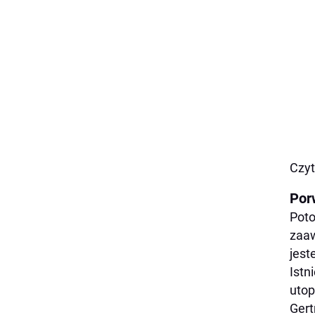
Czyt
Por
Poto
zaaw
jest
Istn
utop
Gert