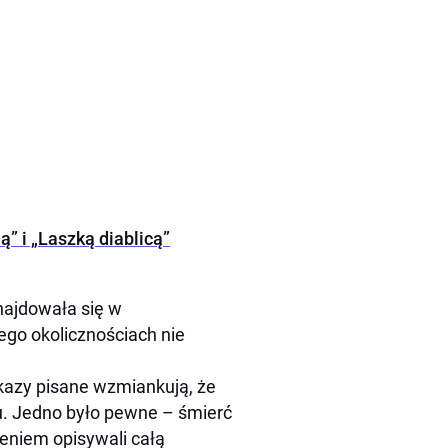
ą” i „Laszką diablicą”
najdowała się w
ego okolicznościach nie
ekazy pisane wzmiankują, że
hu. Jedno było pewne – śmierć
żeniem opisywali całą