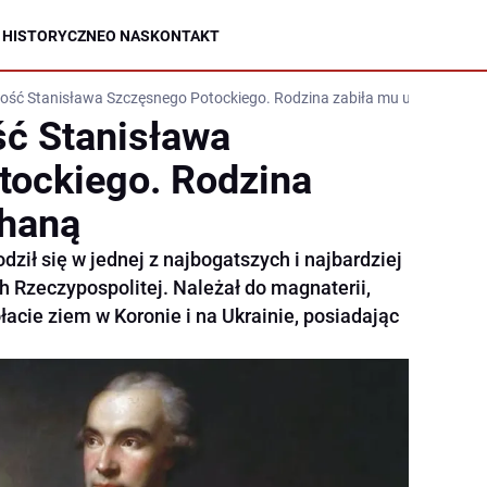
 HISTORYCZNE
O NAS
KONTAKT
ość Stanisława Szczęsnego Potockiego. Rodzina zabiła mu ukochaną
ć Stanisława
tockiego. Rodzina
chaną
dził się w jednej z najbogatszych i najbardziej
Rzeczypospolitej. Należał do magnaterii,
acie ziem w Koronie i na Ukrainie, posiadając