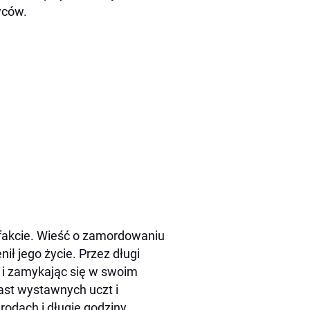
wców.
 fakcie. Wieść o zamordowaniu
ił jego życie. Przez długi
 i zamykając się w swoim
ast wystawnych uczt i
rodach i długie godziny