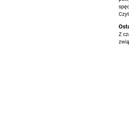
spęd
Czyt
Osta
Z cz
zwią