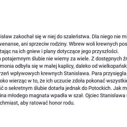
isław zakochał się w niej do szaleństwa. Dla niego nie m
enanse, ani sprzeciw rodziny. Wbrew woli krewnych post
ając na ich gniew i plany dotyczące jego przyszłości.
h potajemnym ślubie nie wiemy za wiele. Z dostępnych źró
monia odbyła się w małej kaplicy, daleko od wielkopańsk
rzeń wpływowych krewnych Stanisława. Para przysięgła s
oko wierząc w to, że ich uczucie zdoła pokonać wszystki
ć o sekretnym ślubie dotarła jednak do Potockich. Jak 
ina młodego magnata wpadła w szał. Ojciec Stanisława u
chmiast, aby ratować honor rodu.