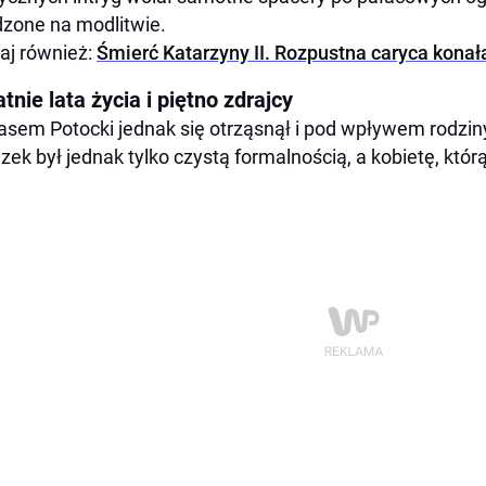
zone na modlitwie.
aj również:
Śmierć Katarzyny II. Rozpustna caryca kona
tnie lata życia i piętno zdrajcy
asem Potocki jednak się otrząsnął i pod wpływem rodzin
zek był jednak tylko czystą formalnością, a kobietę, którą