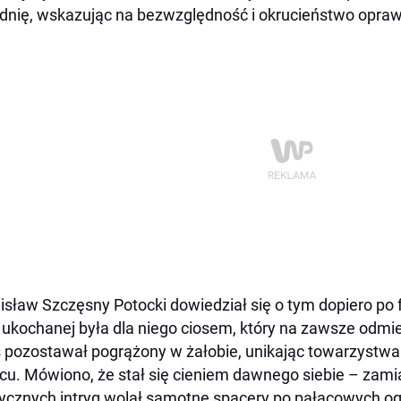
dnię, wskazując na bezwzględność i okrucieństwo opra
isław Szczęsny Potocki dowiedział się o tym dopiero po
 ukochanej była dla niego ciosem, który na zawsze odmien
 pozostawał pogrążony w żałobie, unikając towarzystwa
cu. Mówiono, że stał się cieniem dawnego siebie – zami
tycznych intryg wolał samotne spacery po pałacowych og