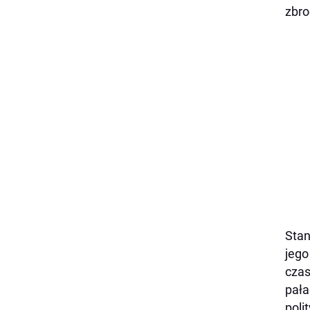
zbro
Stan
jego
czas
pała
poli