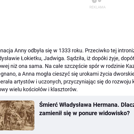
nacja Anny odbyła się w 1333 roku. Przeciwko tej intron
ysławie Łokietku, Jadwiga. Sądziła, iż dopóki żyje, dopó
owej niż ona sama. Na całe szczęście spór w rodzinie Ka
gnano, a Anna mogła cieszyć się urokami życia dworskie
erała artystów i uczonych, przyczyniając się do rozwoju k
wy wielu kościołów i klasztorów.
Śmierć Władysława Hermana. Dlacz
zamienił się w ponure widowisko?