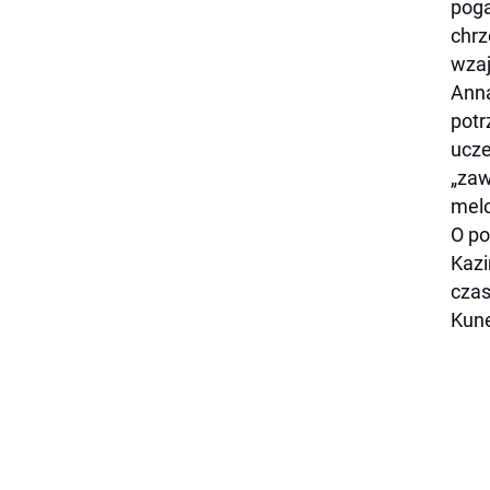
poga
chrz
wzaj
Anna
potr
ucze
„zaw
melo
O po
Kazi
czas
Kune