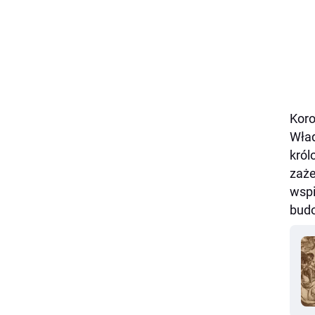
Koro
Wład
król
zaże
wspi
budo