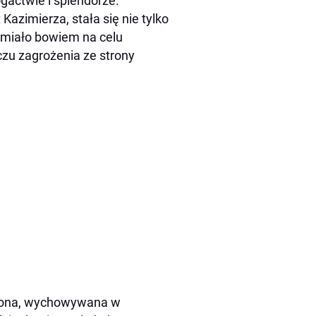
actwie i splendorze.
azimierza, stała się nie tylko
 miało bowiem na celu
czu zagrożenia ze strony
Aldona, wychowywana w