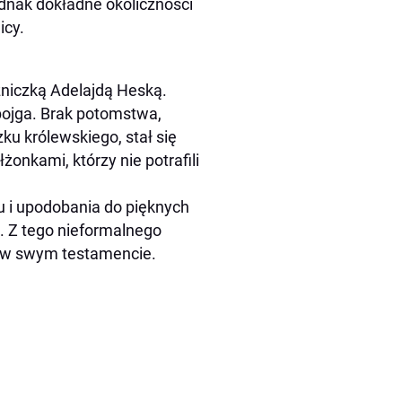
jednak dokładne okoliczności
icy.
ężniczką Adelajdą Heską.
ojga. Brak potomstwa,
 królewskiego, stał się
onkami, którzy nie potrafili
 i upodobania do pięknych
. Z tego nieformalnego
ył w swym testamencie.