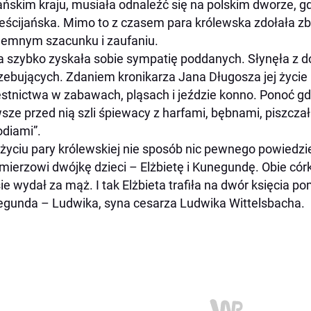
ńskim kraju, musiała odnaleźć się na polskim dworze, g
eścijańska. Mimo to z czasem para królewska zdołała zb
emnym szacunku i zaufaniu.
 szybko zyskała sobie sympatię poddanych. Słynęła z dob
zebujących. Zdaniem kronikarza Jana Długosza jej życie
stnictwa w zabawach, pląsach i jeździe konno. Ponoć gd
sze przed nią szli śpiewacy z harfami, bębnami, piszczał
diami”.
życiu pary królewskiej nie sposób nic pewnego powiedzi
mierzowi dwójkę dzieci – Elżbietę i Kunegundę. Obie có
ie wydał za mąż. I tak Elżbieta trafiła na dwór księcia 
gunda – Ludwika, syna cesarza Ludwika Wittelsbacha.