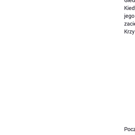
Gied
Kied
jego
zaci
Krz
Pocz