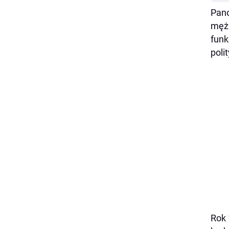
Pano
męża
funk
poli
Rok 