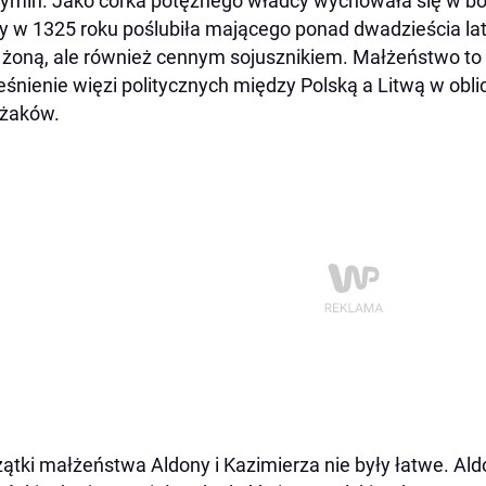
ymin. Jako córka potężnego władcy wychowała się w bog
y w 1325 roku poślubiła mającego ponad dwadzieścia lat K
 żoną, ale również cennym sojusznikiem. Małżeństwo to
eśnienie więzi politycznych między Polską a Litwą w obli
yżaków.
ątki małżeństwa Aldony i Kazimierza nie były łatwe. 