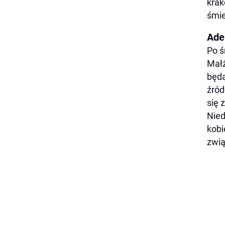
krak
śmie
Ade
Po ś
Małż
będą
źród
się 
Nied
kobi
zwią