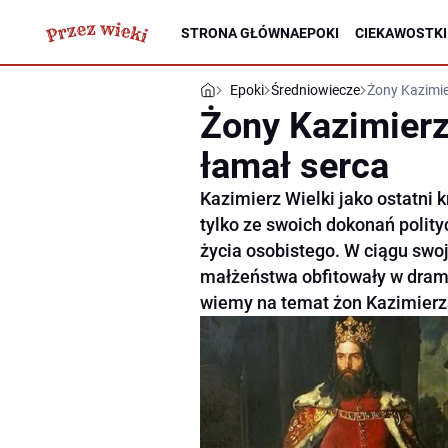
STRONA GŁÓWNA
EPOKI
CIEKAWOSTKI
Epoki
Średniowiecze
Żony Kazimier
Żony Kazimierza
łamał serca
Kazimierz Wielki jako ostatni k
tylko ze swoich dokonań polity
życia osobistego. W ciągu swoj
małżeństwa obfitowały w dramat
wiemy na temat żon Kazimierz