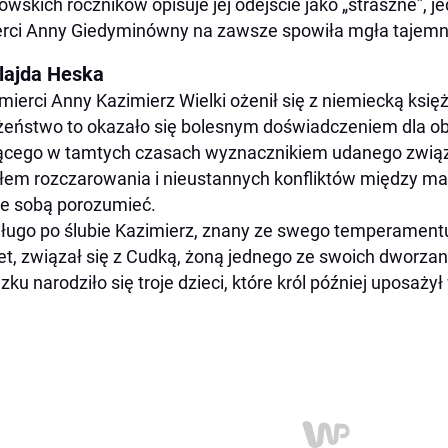
owskich roczników opisuje jej odejście jako „straszne”, 
rci Anny Giedyminówny na zawsze spowiła mgła tajemn
lajda Heska
mierci Anny Kazimierz Wielki ożenił się z niemiecką ksi
eństwo to okazało się bolesnym doświadczeniem dla ob
cego w tamtych czasach wyznacznikiem udanego związku
łem rozczarowania i nieustannych konfliktów między małż
ze sobą porozumieć.
ługo po ślubie Kazimierz, znany ze swego temperamentu
et, związał się z Cudką, żoną jednego ze swoich dworzan
zku narodziło się troje dzieci, które król później uposaż