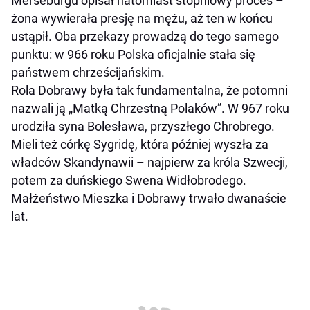
Merseburgu opisał natomiast stopniowy proces –
żona wywierała presję na mężu, aż ten w końcu
ustąpił. Oba przekazy prowadzą do tego samego
punktu: w 966 roku Polska oficjalnie stała się
państwem chrześcijańskim.
Rola Dobrawy była tak fundamentalna, że potomni
nazwali ją „Matką Chrzestną Polaków”. W 967 roku
urodziła syna Bolesława, przyszłego Chrobrego.
Mieli też córkę Sygridę, która później wyszła za
władców Skandynawii – najpierw za króla Szwecji,
potem za duńskiego Swena Widłobrodego.
Małżeństwo Mieszka i Dobrawy trwało dwanaście
lat.