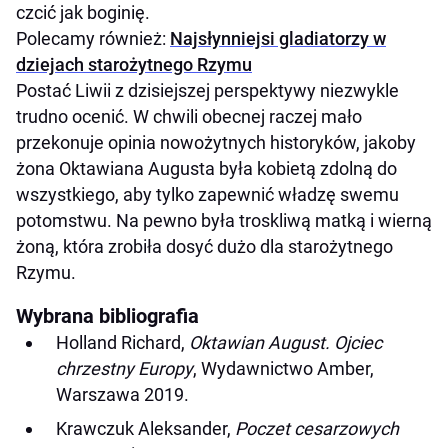
czcić jak boginię.
Polecamy również:
Najsłynniejsi gladiatorzy w
dziejach starożytnego Rzymu
Postać Liwii z dzisiejszej perspektywy niezwykle
trudno ocenić. W chwili obecnej raczej mało
przekonuje opinia nowożytnych historyków, jakoby
żona Oktawiana Augusta była kobietą zdolną do
wszystkiego, aby tylko zapewnić władzę swemu
potomstwu. Na pewno była troskliwą matką i wierną
żoną, która zrobiła dosyć dużo dla starożytnego
Rzymu.
Wybrana bibliografia
Holland Richard,
Oktawian August. Ojciec
chrzestny Europy
, Wydawnictwo Amber,
Warszawa 2019.
Krawczuk Aleksander,
Poczet cesarzowych