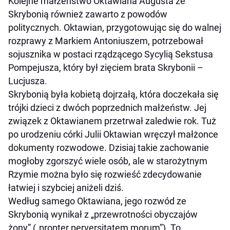
Kolejne małżeństwo Oktawiana Augusta ze
Skrybonią również zawarto z powodów
politycznych. Oktawian, przygotowując się do walnej
rozprawy z Markiem Antoniuszem, potrzebował
sojusznika w postaci rządzącego Sycylią Sekstusa
Pompejusza, który był zięciem brata Skrybonii –
Lucjusza.
Skrybonią była kobietą dojrzałą, która doczekała się
trójki dzieci z dwóch poprzednich małżeństw. Jej
związek z Oktawianem przetrwał zaledwie rok. Tuż
po urodzeniu córki Julii Oktawian wręczył małżonce
dokumenty rozwodowe. Dzisiaj takie zachowanie
mogłoby zgorszyć wiele osób, ale w starożytnym
Rzymie można było się rozwieść zdecydowanie
łatwiej i szybciej aniżeli dziś.
Według samego Oktawiana, jego rozwód ze
Skrybonią wynikał z „przewrotności obyczajów
żony” („propter perversitatem morum”). To