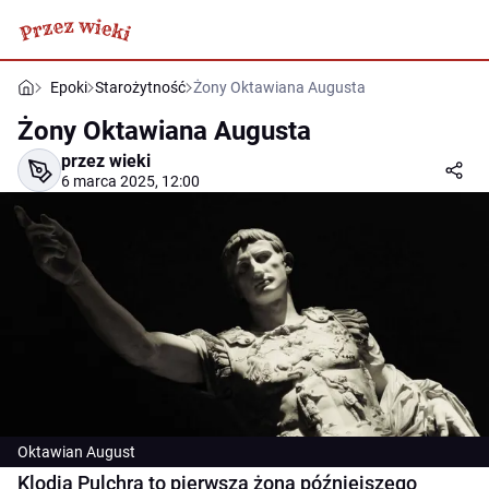
Epoki
Starożytność
Żony Oktawiana Augusta
Żony Oktawiana Augusta
przez wieki
6 marca 2025, 12:00
Oktawian August
Klodia Pulchra to pierwsza żona późniejszego