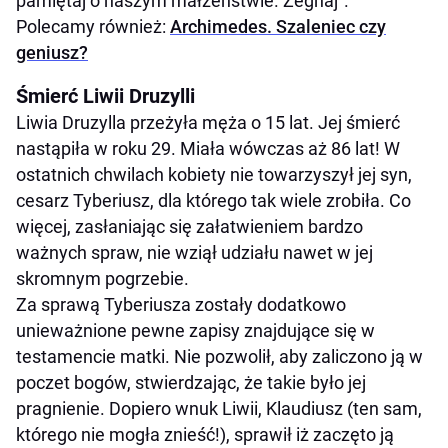
pamiętaj o naszym małżeństwie. Żegnaj”.
Polecamy również:
Archimedes. Szaleniec czy
geniusz?
Śmierć Liwii Druzylli
Liwia Druzylla przeżyła męża o 15 lat. Jej śmierć
nastąpiła w roku 29. Miała wówczas aż 86 lat! W
ostatnich chwilach kobiety nie towarzyszył jej syn,
cesarz Tyberiusz, dla którego tak wiele zrobiła. Co
więcej, zasłaniając się załatwieniem bardzo
ważnych spraw, nie wziął udziału nawet w jej
skromnym pogrzebie.
Za sprawą Tyberiusza zostały dodatkowo
unieważnione pewne zapisy znajdujące się w
testamencie matki. Nie pozwolił, aby zaliczono ją w
poczet bogów, stwierdzając, że takie było jej
pragnienie. Dopiero wnuk Liwii, Klaudiusz (ten sam,
którego nie mogła znieść!), sprawił iż zaczęto ją