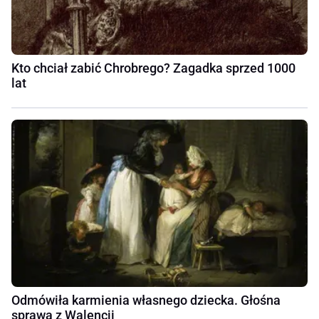
Kto chciał zabić Chrobrego? Zagadka sprzed 1000
lat
Odmówiła karmienia własnego dziecka. Głośna
sprawa z Walencji