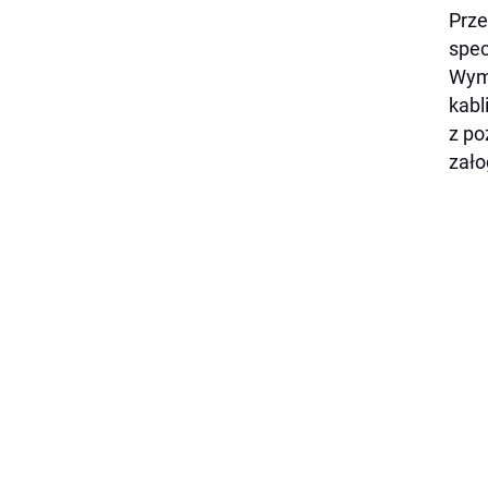
Prze
spec
Wymi
kabl
z po
zało