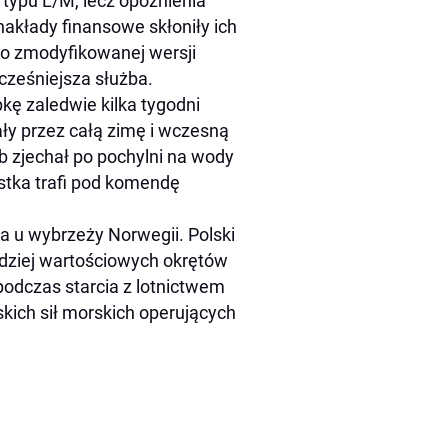
 typu L/M, lecz opóźnienia
nakłady finansowe skłoniły ich
do zmodyfikowanej wersji
cześniejsza służba.
kę zaledwie kilka tygodni
ły przez całą zimę i wczesną
b zjechał po pochylni na wody
stka trafi pod komendę
 u wybrzeży Norwegii. Polski
rdziej wartościowych okrętów
odczas starcia z lotnictwem
skich sił morskich operujących