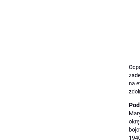
Odpo
zade
na e
zdol
Pod
Mary
okrę
bojo
1940