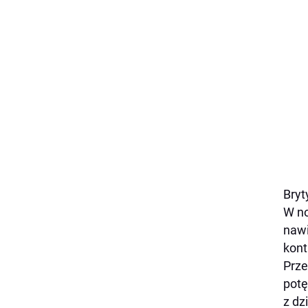
Bryt
W no
nawi
kont
Prze
potę
z dz