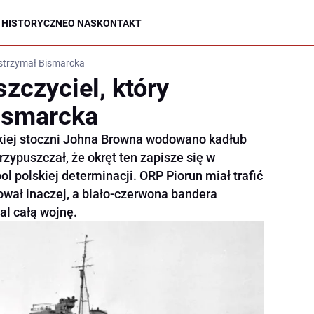
 HISTORYCZNE
O NAS
KONTAKT
wstrzymał Bismarcka
zczyciel, który
ismarcka
kiej stoczni Johna Browna wodowano kadłub
rzypuszczał, że okręt ten zapisze się w
 polskiej determinacji. ORP Piorun miał trafić
ował inaczej, a biało-czerwona bandera
l całą wojnę.