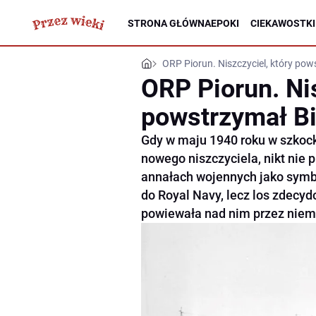
STRONA GŁÓWNA
EPOKI
CIEKAWOSTKI
ORP Piorun. Niszczyciel, który po
ORP Piorun. Nis
powstrzymał B
Gdy w maju 1940 roku w szkoc
nowego niszczyciela, nikt nie p
annałach wojennych jako symbol
do Royal Navy, lecz los zdecyd
powiewała nad nim przez niema