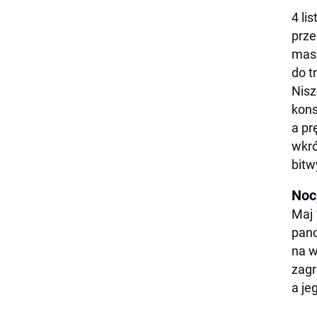
4 li
prze
masz
do t
Nisz
kons
a pr
wkró
bitw
Noc,
Maj 
panc
na w
zagr
a je