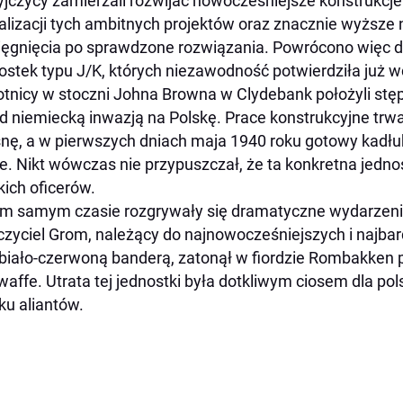
yjczycy zamierzali rozwijać nowocześniejsze konstrukcje
alizacji tych ambitnych projektów oraz znacznie wyższe 
ięgnięcia po sprawdzone rozwiązania. Powrócono więc 
ostek typu J/K, których niezawodność potwierdziła już w
tnicy w stoczni Johna Browna w Clydebank położyli stęp
d niemiecką inwazją na Polskę. Prace konstrukcyjne trwa
nę, a w pierwszych dniach maja 1940 roku gotowy kadłu
e. Nikt wówczas nie przypuszczał, że ta konkretna jedno
kich oficerów.
m samym czasie rozgrywały się dramatyczne wydarzenia
czyciel Grom, należący do najnowocześniejszych i najba
biało-czerwoną banderą, zatonął w fiordzie Rombakken p
waffe. Utrata tej jednostki była dotkliwym ciosem dla pol
ku aliantów.