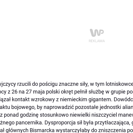
yjczycy rzucili do pościgu znaczne siły, w tym lotniskowce
cy z 26 na 27 maja polski okręt pełnił służbę w grupie po
ązał kontakt wzrokowy z niemieckim gigantem. Dowódca
aktu bojowego, by naprowadzić pozostałe jednostki alia
z ponad godzinę stosunkowo niewielki niszczyciel man
żnego pancernika. Dysproporcja sił była przytłaczająca,
iał głównych Bismarcka wystarczyłaby do zniszczenia po