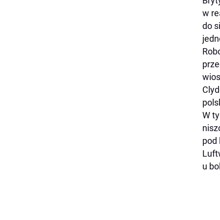
Bryt
w re
do s
jedn
Robo
prze
wios
Clyd
pols
W ty
nisz
pod 
Luft
u bo