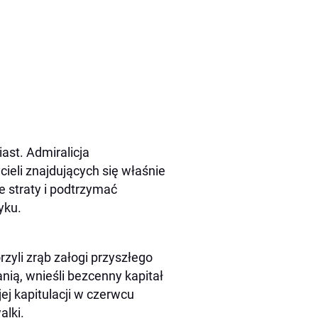
ast. Admiralicja
cieli znajdujących się właśnie
 straty i podtrzymać
yku.
zyli zrąb załogi przyszłego
ią, wnieśli bezcenny kapitał
ej kapitulacji w czerwcu
alki.