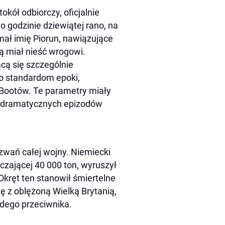
okół odbiorczy, oficjalnie
o godzinie dziewiątej rano, na
ał imię Piorun, nawiązujące
aką miał nieść wrogowi.
ącą się szczególnie
ło standardom epoki,
Bootów. Te parametry miały
j dramatycznych epizodów
zwań całej wojny. Niemiecki
czającej 40 000 ton, wyruszył
Okręt ten stanowił śmiertelne
 z oblężoną Wielką Brytanią,
żdego przeciwnika.