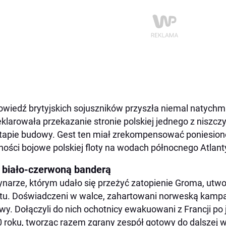
wiedź brytyjskich sojuszników przyszła niemal natychmi
klarowała przekazanie stronie polskiej jednego z niszczy
tapie budowy. Gest ten miał zrekompensować poniesione
ności bojowe polskiej floty na wodach północnego Atlant
 biało-czerwoną banderą
narze, którym udało się przeżyć zatopienie Groma, utwor
tu. Doświadczeni w walce, zahartowani norweską kampan
wy. Dołączyli do nich ochotnicy ewakuowani z Francji po j
 roku, tworząc razem zgrany zespół gotowy do dalszej w