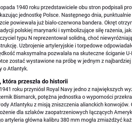
stopada 1940 roku przedstawiciele obu stron podpisali prot
kazując jednostkę Polsce. Następnego dnia, punktualnie 
cie powiewała już biało-czerwona bandera. Okręt otrzym
radycji polskiej marynarki i symbolizujące siłę rażenia, j
czyciel typu N reprezentował solidną, choć niewyróżniaj
trukcję. Uzbrojenie artyleryjskie i torpedowe odpowiada
ędkość maksymalna pozwalała na skuteczne ściganie U-
tce zostać wystawione na próbę w jednym z najbardzie
y o Atlantyk.
 która przeszła do historii
1941 roku przyniósł Royal Navy jedno z największych wy
ernik Bismarck, potężna jednostka o wyporności przekra
ody Atlantyku z misją zniszczenia alianckich konwojów. 
ożenie dla szlaków zaopatrzeniowych łączących Amerykę
go artyleria główna kalibru 380 mm mogła zmiażdżyć ka