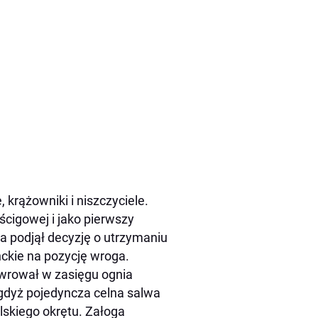
, krążowniki i niszczyciele.
ścigowej i jako pierwszy
 podjął decyzję o utrzymaniu
nckie na pozycję wroga.
ewrował w zasięgu ognia
 gdyż pojedyncza celna salwa
lskiego okrętu. Załoga